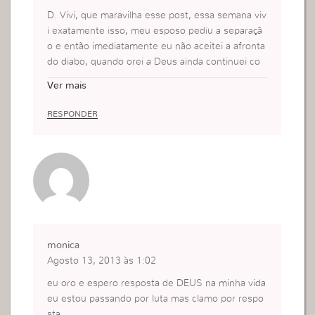
D. Vivi, que maravilha esse post, essa semana viv
i exatamente isso, meu esposo pediu a separaçã
o e então imediatamente eu não aceitei a afronta
do diabo, quando orei a Deus ainda continuei co
m a tristeza em meu ser, mas então de fato me r
Ver mais
evoltei e lutei contra o mal, arranquei qualquer se
ntimento que pudesse atrapalhar e Deus me hon
RESPONDER
rou, meu esposo decidiu não se separar, disse q
ue pensou bem. Quando colocamos toda a sincer
idade e falamos com Deus a paz nos invade. Muit
o forte!! Obrigada pelo post, aprendendo mais e
mais em como agradar ao nosso Deus.
monica
Agosto 13, 2013 às 1:02
eu oro e espero resposta de DEUS na minha vida
eu estou passando por luta mas clamo por respo
sta