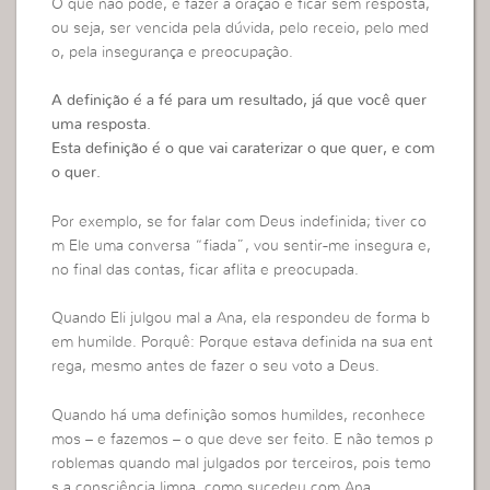
O que não pode, é fazer a oração e ficar sem resposta,
ou seja, ser vencida pela dúvida, pelo receio, pelo med
o, pela insegurança e preocupação.
A definição é a fé para um resultado, já que você quer
uma resposta.
Esta definição é o que vai caraterizar o que quer, e com
o quer.
Por exemplo, se for falar com Deus indefinida; tiver co
m Ele uma conversa “fiada”, vou sentir-me insegura e,
no final das contas, ficar aflita e preocupada.
Quando Eli julgou mal a Ana, ela respondeu de forma b
em humilde. Porquê: Porque estava definida na sua ent
rega, mesmo antes de fazer o seu voto a Deus.
Quando há uma definição somos humildes, reconhece
mos – e fazemos – o que deve ser feito. E não temos p
roblemas quando mal julgados por terceiros, pois temo
s a consciência limpa, como sucedeu com Ana.