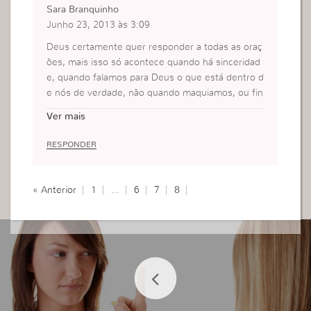
Sara Branquinho
Junho 23, 2013 às 3:09
Deus certamente quer responder a todas as oraç
ões, mais isso só acontece quando há sinceridad
e, quando falamos para Deus o que está dentro d
e nós de verdade, não quando maquiamos, ou fin
gimos, afinal Deus sabe de todas as coisas, para
Ver mais
que esconder algo de quem conhece tudo e a to
dos!
RESPONDER
« Anterior
1
…
6
7
8