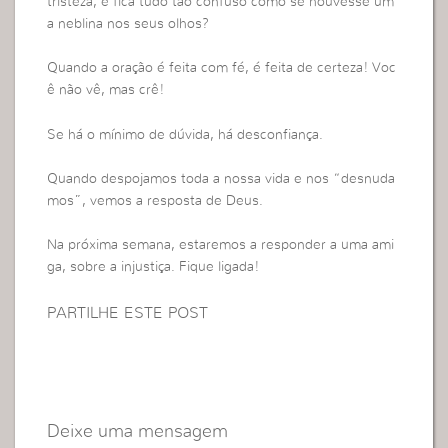
tristeza, e fica tudo tão confuso como se houvesse um
a neblina nos seus olhos?
Quando a oração é feita com fé, é feita de certeza! Voc
ê não vê, mas crê!
Se há o mínimo de dúvida, há desconfiança.
Quando despojamos toda a nossa vida e nos “desnuda
mos”, vemos a resposta de Deus.
Na próxima semana, estaremos a responder a uma ami
ga, sobre a injustiça. Fique ligada!
PARTILHE ESTE POST
Deixe uma mensagem