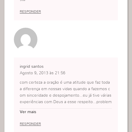
RESPONDER
ingrid santos
Agosto 9, 2013 às 21:56
com certeza a oração é uma atitude que faz toda
a diferença em nossas vidas quando a fazemos c
om sinceridade e despojamento…eu já tive várias
experiências com Deus a esse respeito…problem
as aos olhos humanos impossíveis que através d
Ver mais
a oração recebi a resposta..outros que ainda tenh
o perseverado para resolve-los mas tenho paz po
RESPONDER
is Deus me tem dado a certeza da resposta!