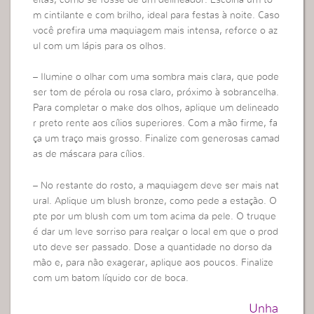
m cintilante e com brilho, ideal para festas à noite. Caso
você prefira uma maquiagem mais intensa, reforce o az
ul com um lápis para os olhos.
– Ilumine o olhar com uma sombra mais clara, que pode
ser tom de pérola ou rosa claro, próximo à sobrancelha.
Para completar o make dos olhos, aplique um delineado
r preto rente aos cílios superiores. Com a mão firme, fa
ça um traço mais grosso. Finalize com generosas camad
as de máscara para cílios.
– No restante do rosto, a maquiagem deve ser mais nat
ural. Aplique um blush bronze, como pede a estação. O
pte por um blush com um tom acima da pele. O truque
é dar um leve sorriso para realçar o local em que o prod
uto deve ser passado. Dose a quantidade no dorso da
mão e, para não exagerar, aplique aos poucos. Finalize
com um batom líquido cor de boca.
Unha