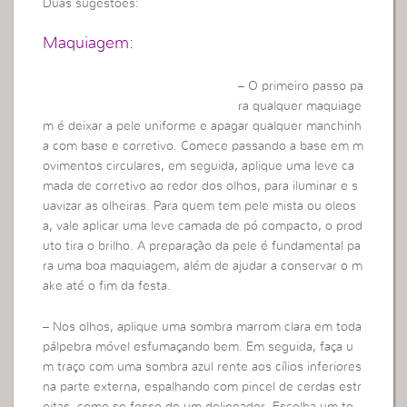
Duas sugestões:
Maquiagem:
– O primeiro passo pa
ra qualquer maquiage
m é deixar a pele uniforme e apagar qualquer manchinh
a com base e corretivo. Comece passando a base em m
ovimentos circulares, em seguida, aplique uma leve ca
mada de corretivo ao redor dos olhos, para iluminar e s
uavizar as olheiras. Para quem tem pele mista ou oleos
a, vale aplicar uma leve camada de pó compacto, o prod
uto tira o brilho. A preparação da pele é fundamental pa
ra uma boa maquiagem, além de ajudar a conservar o m
ake até o fim da festa.
– Nos olhos, aplique uma sombra marrom clara em toda
pálpebra móvel esfumaçando bem. Em seguida, faça u
m traço com uma sombra azul rente aos cílios inferiores
na parte externa, espalhando com pincel de cerdas estr
eitas, como se fosse de um delineador. Escolha um to