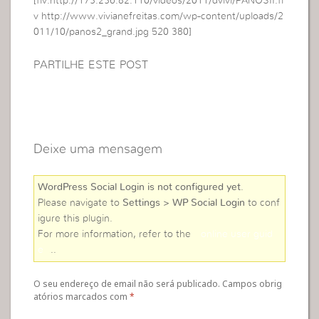
[flv:http://173.236.82.110/videos/2011/dvivi/PANOSII.fl
v http://www.vivianefreitas.com/wp-content/uploads/2
011/10/panos2_grand.jpg 520 380]
PARTILHE ESTE POST
Deixe uma mensagem
WordPress Social Login is not configured yet
.
Please navigate to
Settings > WP Social Login
to conf
igure this plugin.
For more information, refer to the
online user guid
e
..
O seu endereço de email não será publicado. Campos obrig
atórios marcados com
*