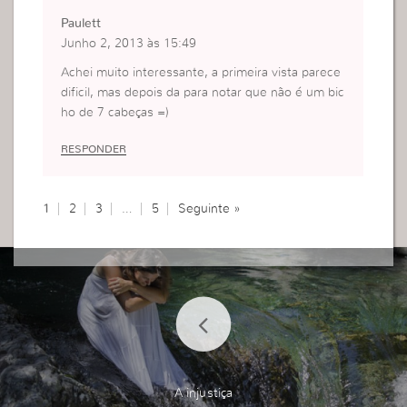
Paulett
Junho 2, 2013 às 15:49
Achei muito interessante, a primeira vista parece
dificil, mas depois da para notar que não é um bic
ho de 7 cabeças =)
RESPONDER
1
2
3
…
5
Seguinte »
A injustiça