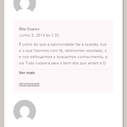
Rita Soares
Junho 3, 2013 às 2:35
É como diz que a oportunidade faz a ocasião, tud
o o que fizermos com fé, obteremos resultado, s
e nos esforçarmos e buscarmos conhecimento, p
ois Tudo coopera para o bem dos que amam a D
eus, se for pra glorificar o nome Dele e dá um bo
Ver mais
m testemunho, chegaremos lá.
RESPONDER