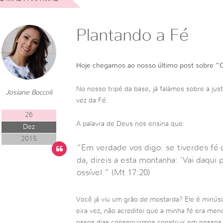
Plantando a Fé
Hoje chegamos ao nosso último post sobre “Co
No nosso tripé da base, já falámos sobre a jus
Josiane Boccoli
vez da Fé.
26
A palavra de Deus nos ensina que:
Dez
2015
“Em verdade vos digo: se tiverdes fé
da, direis a esta montanha: ‘Vai daqui p
ossível.” (Mt 17:20)
Você já viu um grão de mostarda? Ele é minús
eira vez, não acreditei que a minha fé era men
ossos dias conseguirmos construir em nossos