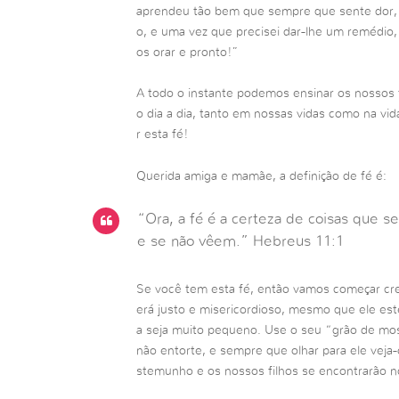
aprendeu tão bem que sempre que sente dor, a
o, e uma vez que precisei dar-lhe um remédio
os orar e pronto!”
A todo o instante podemos ensinar os nossos 
o dia a dia, tanto em nossas vidas como na vi
r esta fé!
Querida amiga e mamãe, a definição de fé é:
“Ora, a fé é a certeza de coisas que s
e se não vêem.” Hebreus 11:1
Se você tem esta fé, então vamos começar cren
erá justo e misericordioso, mesmo que ele est
a seja muito pequeno. Use o seu “grão de most
não entorte, e sempre que olhar para ele veja
stemunho e os nossos filhos se encontrarão n