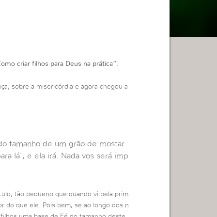
mo criar filhos para Deus na prática”.
tiça, sobre a misericórdia e agora chegou a
 do tamanho de um grão de mostar
ara lá’, e ela irá. Nada vos será imp
culo, tão pequeno que quando vi pela prim
or do que ele. Pois bem, se ao longo dos n
 filhos uma base de Fé do tamanho deste