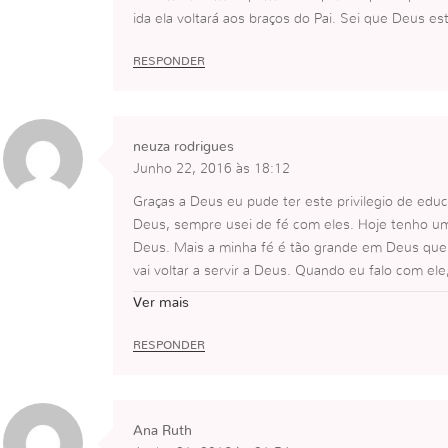
ida ela voltará aos braços do Pai. Sei que Deus es
RESPONDER
neuza rodrigues
Junho 22, 2016 às 18:12
Graças a Deus eu pude ter este privilegio de ed
Deus, sempre usei de fé com eles. Hoje tenho u
Deus. Mais a minha fé é tão grande em Deus qu
vai voltar a servir a Deus. Quando eu falo com ele
plantada. As vezes ele até me assusta com a cert
Ver mais
Deus vai responder para ele. Eu só oro e entreg
confio no meu Pai plenamente.
RESPONDER
Ana Ruth