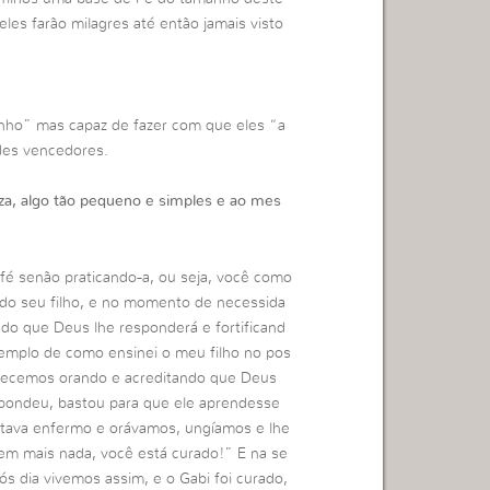
es farão milagres até então jamais visto
anho” mas capaz de fazer com que eles “a
des vencedores.
za, algo tão pequeno e simples e ao mes
 fé senão praticando-a, ou seja, você como
 do seu filho, e no momento de necessida
ando que Deus lhe responderá e fortificand
emplo de como ensinei o meu filho no pos
necemos orando e acreditando que Deus
spondeu, bastou para que ele aprendesse
tava enfermo e orávamos, ungíamos e lhe
em mais nada, você está curado!” E na se
s dia vivemos assim, e o Gabi foi curado,