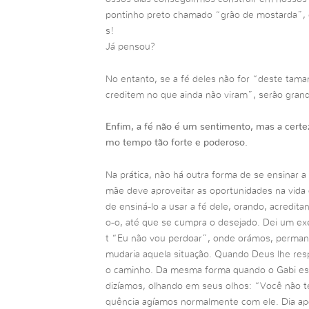
pontinho preto chamado “grão de mostarda”, el
s!
Já pensou?
No entanto, se a fé deles não for “deste tam
creditem no que ainda não viram”, serão gran
Enfim, a fé não é um sentimento, mas a certe
mo tempo tão forte e poderoso.
Na prática, não há outra forma de se ensinar a
mãe deve aproveitar as oportunidades na vida
de ensiná-lo a usar a fé dele, orando, acredit
o-o, até que se cumpra o desejado. Dei um ex
t “Eu não vou perdoar”, onde orámos, perma
mudaria aquela situação. Quando Deus lhe re
o caminho. Da mesma forma quando o Gabi es
dizíamos, olhando em seus olhos: “Você não t
quência agíamos normalmente com ele. Dia apó