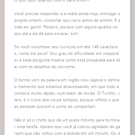
O que fazer quando tudo é para ontem?
Você precisa responder a e-mails ainda hoje, entregar o
projeto ontem, consertar seu carro antes de ontem. E a
inda ser gentil. Respire, porque com alguns ajustes no
seu dia a dia dá para encarar, sim!
Se você resumisse seu currículo em até 140 caractere
s, como ele seria? Seu grau de dificuldade em respond
er a essa pergunta mostra como está preparada para lid
ar com os desafios do nowismo.
O termo vem da palavra em inglês now (agora) e define
o momento que estamos atravessando, em que tudo a
contece muito rápido, num bater de teclas. O Twitter, c
laro, é o ícone dos novos tempos, porque reflete o que
as pessoas querem e como se comportam.
Não é só o chefe que dá um prazo mínimo para termina
r uma tarefa. Aposto que você já cobrou agilidade do ga
rçom que não voltou com a bebida em um minuto. Ou d