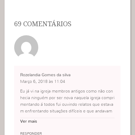
69 COMENTÁRIOS
Rozelandia Gomes da silva
Março 6, 2018 às 11:04
Eu já vi na igreja membros antigos como não con
hecia ninguém por ser nova naquela igreja compri
mentando á todos fui ouvindo relatos que estava
m enfrentando situações difíceis e que andavam
um pouco desanimadas por o atendimento com q
Ver mais
ualidade é muito importante não só pros que est
ão chegando na igreja como pra membros que ao
RESPONDER