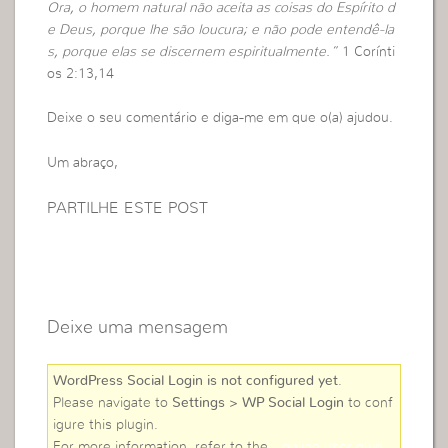
Ora, o homem natural não aceita as coisas do Espírito d
e Deus, porque lhe são loucura; e não pode entendê-la
s, porque elas se discernem espiritualmente.”
1 Corínti
os 2:13,14
Deixe o seu comentário e diga-me em que o(a) ajudou.
Um abraço,
PARTILHE ESTE POST
Deixe uma mensagem
WordPress Social Login is not configured yet
.
Please navigate to
Settings > WP Social Login
to conf
igure this plugin.
For more information, refer to the
online user guid