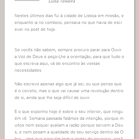
Luisa Teixeira
Nestes últimos dias fui à cidade de Lisboa em missão, e
enquanto ia no comboio, pensava no que havia de escr
ever no post de hoje.
Se vocês não sabem, sempre procuro parar para Ouvir
a Voz de Deus e peço-Lhe a orientação, para que tudo o
que escreva aqui, vá de encontro às vossas
necessidades.
Não escrevo apenas algo que já sei, ou que penso que
é o correto, mas o que vai causar uma revolução dentro
de si, ainda que lhe seja difícil de ouvir.
E o que exponho hoje é sobre o seu interior, que ningu
ém vê. Semana passada falámos da intenção, porque m
uitos nem sequer avaliam a razão porque servem a Deu
s, e nem pesam a qualidade do seu serviço dentro da O
bra… algo que ninguém tem o poder de enxergar, senã