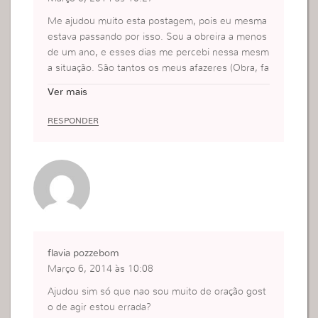
Me ajudou muito esta postagem, pois eu mesma
estava passando por isso. Sou a obreira a menos
de um ano, e esses dias me percebi nessa mesm
a situação. São tantos os meus afazeres (Obra, fa
culdade, trabalho, familia…) que a essência vinha
Ver mais
se acabando, tudo se tornou uma mera rotina. Aq
uele perfume que eu isalava no início nao existia
RESPONDER
mais, e eu só fui reparar quando o trabalho das m
inhas mãos já não dava frutos. Foi aí que eu parei
e pensei o porque disso, foi aí que fiz algo o que
por conta da correria, do cansaço deixei de fazer:
Parar, e ouvir à Deus.
Gracas à Deus, Ele me mostrou antes que aconte
cesse algo pior, uma morte espiritual por não ouv
i-Lo.
flavia pozzebom
Obrigada, por me ajudar.
Março 6, 2014 às 10:08
Ajudou sim só que nao sou muito de oração gost
o de agir estou errada?