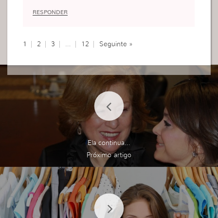
RESPONDER
1
2
3
…
12
Seguinte »
Ela continua…