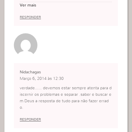
de Deus.
Ver mais
Ainda não se solucionou o problema,mas tenho a
certeza de que irei vecer essa batalha.
RESPONDER
Nidachagas
Março 6, 2014 às 12:30
verdade…… devemos estar sempre atenta para d
iscernir os problemas e separar .saber e buscar e
m Deus a resposta de tudo para não fazer errad
o.
RESPONDER