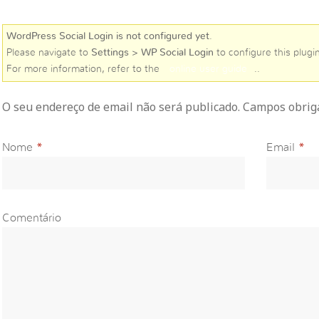
WordPress Social Login is not configured yet
.
Please navigate to
Settings > WP Social Login
to configure this plugin
For more information, refer to the
online user guide
..
O seu endereço de email não será publicado. Campos obri
Nome
*
Email
*
Comentário