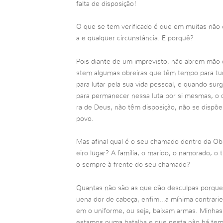
falta de disposição!
O que se tem verificado é que em muitas não e
a e qualquer circunstância. E porquê?
Pois diante de um imprevisto, não abrem mão d
stem algumas obreiras que têm tempo para tudo
para lutar pela sua vida pessoal, e quando su
para permanecer nessa luta por si mesmas, o 
ra de Deus, não têm disposição, não se dispõe
povo.
Mas afinal qual é o seu chamado dentro da Obr
eiro lugar? A família, o marido, o namorado, o t
o sempre à frente do seu chamado?
Quantas não são as que dão desculpas porqu
uena dor de cabeça, enfim…a mínima contraried
em o uniforme, ou seja, baixam armas. Minha
estamos numa batalha e que nesta não há te