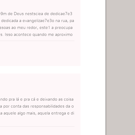
gue9m de Deus nestsciea de dedicae7e3
 dedicada a evangelizae7e3o na rua, pa
essoas ao meu redor, este1 a preocupa
us. Isso acontece quando me aproximo
o que a pessoa precisa. Pois ne3o pod
Cada alma tem a sua necessidade, e para
do o nosso dia-a-dia, lutar para gerar.
do pra lá e pra cá e deixando as coisa
a por conta das responsabilidades da o
a aquele algo mais, aquela entrega e di
 tenho que colocar um ponto final.