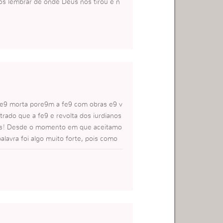
os lembrar de onde Deus nos tirou e n
 e9 morta pore9m a fe9 com obras e9 v
strado que a fe9 e revolta dos iurdianos
os! Desde o momento em que aceitamo
lavra foi algo muito forte, pois como
im tambe9m esta a nossa vida (apenas
de acorda-la (nossa vida)Que Deus aben
s foi a porta aberta que me ajudou.