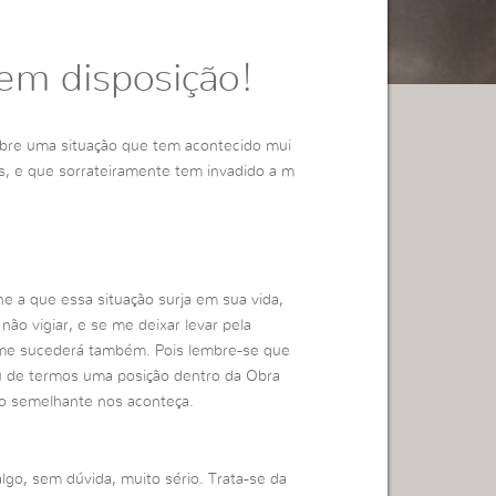
sem disposição!
bre uma situação que tem acontecido mui
, e que sorrateiramente tem invadido a m
 a que essa situação surja em sua vida,
não vigiar, e se me deixar levar pela
me sucederá também. Pois lembre-se que
u de termos uma posição dentro da Obra
o semelhante nos aconteça.
algo, sem dúvida, muito sério. Trata-se da