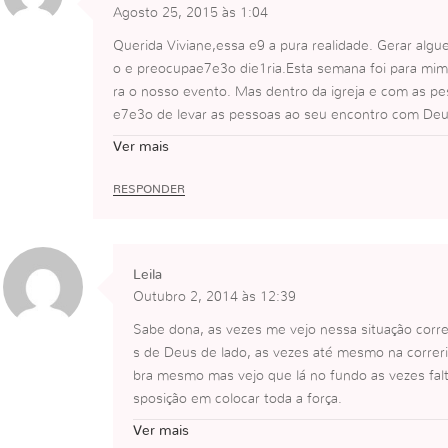
Agosto 25, 2015 às 1:04
Querida Viviane,essa e9 a pura realidade. Gerar al
o e preocupae7e3o die1ria.Esta semana foi para mim
ra o nosso evento. Mas dentro da igreja e com as p
e7e3o de levar as pessoas ao seu encontro com De
delas e dou o que tenho, mas mais do que isso, dou 
Ver mais
e ser algo autome1tico, mas dirigido pelo Espirito. 
cada um Deus supre de maneira diferente. Esta tem si
RESPONDER
BeijosSandra Cruz
Leila
Outubro 2, 2014 às 12:39
Sabe dona, as vezes me vejo nessa situação corren
s de Deus de lado, as vezes até mesmo na correri
bra mesmo mas vejo que lá no fundo as vezes falt
sposição em colocar toda a força.
Tenho tido essa consciência mas saber não é tudo
Ver mais
bom dia,