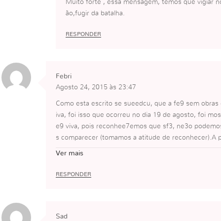
Muito forte , essa mensagem, temos que vigiar n
ão,fugir da batalha.
RESPONDER
Febri
Agosto 24, 2015 às 23:47
Como esta escrito se sueedcu, que a fe9 sem obras
iva, foi isso que ocorreu no dia 19 de agosto, foi mo
e9 viva, pois reconhee7emos que sf3, ne3o podem
s comparecer (tomamos a atitude de reconhecer).A pa
disse Jesus ela ne3o esta morta apenas dorme , ass
Ver mais
dorme) e atraves da fe9 e revolta seremos capazes 
e7oe cada vez mais essa Obra Grandiosa do CdAE, poi
RESPONDER
Sad