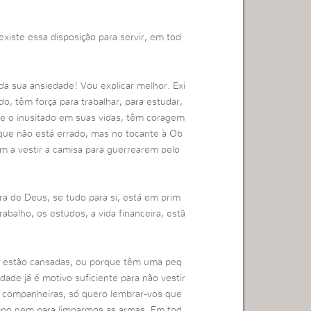
xiste essa disposição para servir, em tod
a sua ansiedade! Vou explicar melhor. Exi
, têm força para trabalhar, para estudar,
rge o inusitado em suas vidas, têm coragem
que não está errado, mas no tocante à Ob
m a vestir a camisa para guerrearem pelo
a de Deus, se tudo para si, está em prim
rabalho, os estudos, a vida financeira, estã
e estão cansadas, ou porque têm uma peq
ade já é motivo suficiente para não vestir
s companheiras, só quero lembrar-vos que
mpo nem para limparmos as armas. Em tod