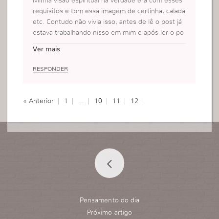
Minha visão espiritual na verdade era com esses
requisitos e tbm essa imagem de certinha, calada
etc. Contudo não vivia isso, antes de lê o post já
estava trabalhando nisso em mim e após ler o po
st só me confirmou que tenho que mudar em mu
Ver mais
itas coisas para fazer o meu melhor para Deus.
RESPONDER
« Anterior
1
…
10
11
12
Pensamento do dia