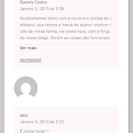
Daniely Castro
Janeiro 3, 2015 às 3:39
Acostumamos tanto com a correria e pressa do c
otidiano, que temos a mania de querer resolver t
udo da nossa forma, na nossa hora, com a força
do nosso braço. Porém as coisas não funcionam
assim, muito menos nossa vida espiritual, se não
Ver mais
a entregarmos nas mãos de Deus e confiar que o
mais Ele fará; nada irá dar certo. A nossa vida é p
RESPONDER
rioridade, a vontade de Deus é prioridade mas nã
o devemos tratá-la achando que é tudo na nossa
força. Busque estar perto de Deus e entregue se
u bem mais precioso que é a sua vida espiritual n
as mãos de Deus.
alice
Janeiro 3, 2015 às 3:23
É muito forte!!!