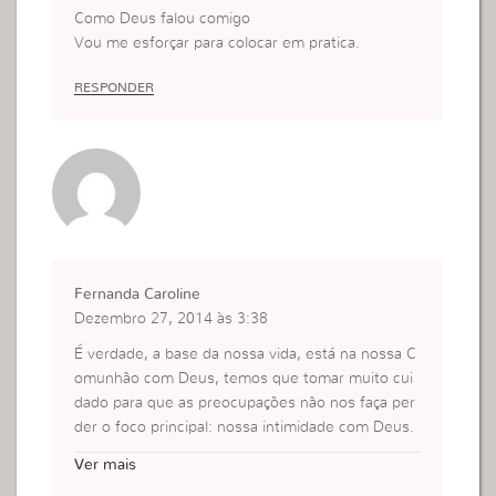
Como Deus falou comigo
Vou me esforçar para colocar em pratica.
RESPONDER
Fernanda Caroline
Dezembro 27, 2014 às 3:38
É verdade, a base da nossa vida, está na nossa C
omunhão com Deus, temos que tomar muito cui
dado para que as preocupações não nos faça per
der o foco principal: nossa intimidade com Deus.
O importante é que sejamos para Ele primeirame
Ver mais
nte, para que depois façamos a Obra com Ele.