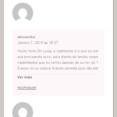
alessandra
Janeiro 7, 2015 às 16:27
Muito forte Dn Luisa, e realmente é o que eu est
ava precisando ouvir, pois diante de tantas respo
nsabilidades que eu tenho (apesar de eu ter só 1
6 anos rs) eu estava ficando perdida pois não est
ava conseguindo dar conta de tudo afinal é: casa,
Ver mais
escola, igreja, força jovem, godllywood e para fin
alizar as aulinhas de candidata a obreira; não sou
RESPONDER
obreira ainda porém ja tenho muitas responsabili
dades e uma vida muito corrida igual a de uma ob
reira rs’ mas se realmente eu colocar a minha vid
a espiritual em primeiro lugar, todas as outras coi
sas darão certo! Obrigada pelo post Dn. Luisa e q