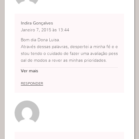
ue Deus continue usando a sra cada vez mais, Be
ijinhos :*
Indira Gonçalves
Janeiro 7, 2015 às 13:44
Bom dia Dona Luisa.
Através dessas palavras, despertei a minha fé e e
stou tendo o cuidado de fazer uma avaliação pess
oal de modos a rever as minhas prioridades.
Que Deus abençoe a Senhora
Ver mais
RESPONDER