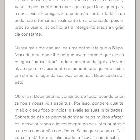
ir a voz de Deus; fazer “calar” todas as vozes ao redor,
para simplesmente perceber aquilo que Deus quer para
a nossa vida. E amigas, isto pode não ser tarefa fácil, qu
ando não o tornamos realmente uma prioridade, pois é
preciso usar o raciocínio, a Fé inteligente aliada à vigilân
cia constante.
Nunca mais me esqueci de uma entrevista que o Bispo
Macedo deu, onde lhe perguntavam como é que ele co
nseguia “administrar” todo o universo da Igreja Univers
al, ao que ele sabiamente respondeu que quando cuida
em primeiro lugar da sua vida espiritual, Deus cuida do r
esto.
Obreiras, Deus está no comando de tudo, quando priori
zamos a nossa vida espiritual. Por isso, pondere qual te
m sido o seu foco principal e avalie as suas prioridades.
Sobretudo não se permita dominar pelos muitos afazer
es, desvalorizando o investimento no seu interior atravé
s da sua comunhão com Deus. Saiba que quando o “ali
cerce” está forte e solidificado, a “casa” não desaba.