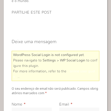
e o mundo.
PARTILHE ESTE POST
Deixe uma mensagem
WordPress Social Login is not configured yet
.
Please navigate to
Settings > WP Social Login
to conf
igure this plugin.
For more information, refer to the
online user guid
e
..
O seu endereço de email não será publicado. Campos obrig
atórios marcados com
*
Nome
*
Email
*