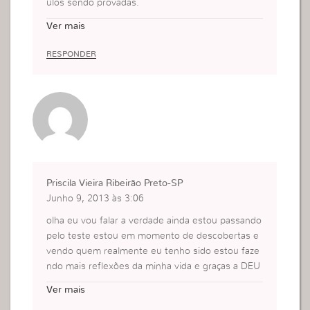
ulos sendo provadas.
Pois muita das vezes pensamos que certas areas
Ver mais
da nossa vida já estão resolvidas mas quando nos
é apresentada uma situação damos conta que vol
RESPONDER
tamos agir da mesma forma, daí nossa mudança
é uma luta a ser vencida e tem que haver da nos
sa parte essa mudança de dentro para fora…
Priscila Vieira Ribeirão Preto-SP
Junho 9, 2013 às 3:06
olha eu vou falar a verdade ainda estou passando
pelo teste estou em momento de descobertas e
vendo quem realmente eu tenho sido estou faze
ndo mais reflexões da minha vida e graças a DEU
S os resultados estão sendo muitos bãos!rs
Ver mais