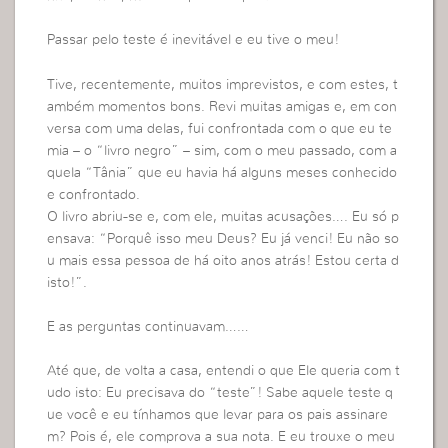
Passar pelo teste é inevitável e eu tive o meu!
Tive, recentemente, muitos imprevistos, e com estes, t
ambém momentos bons. Revi muitas amigas e, em con
versa com uma delas, fui confrontada com o que eu te
mia – o “livro negro” – sim, com o meu passado, com a
quela “Tânia” que eu havia há alguns meses conhecido
e confrontado.
O livro abriu-se e, com ele, muitas acusações…. Eu só p
ensava: “Porquê isso meu Deus? Eu já venci! Eu não so
u mais essa pessoa de há oito anos atrás! Estou certa d
isto!”.
E as perguntas continuavam……
Até que, de volta a casa, entendi o que Ele queria com t
udo isto: Eu precisava do “teste”! Sabe aquele teste q
ue você e eu tínhamos que levar para os pais assinare
m? Pois é, ele comprova a sua nota. E eu trouxe o meu