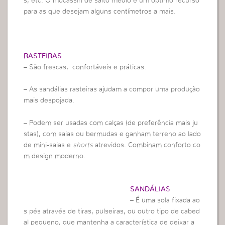
s, etc. O mocassin de salto médio é um óptimo recurso
para as que desejam alguns centímetros a mais.
RASTEIRAS
– São frescas, confortáveis e práticas.
– As sandálias rasteiras ajudam a compor uma produção
mais despojada.
– Podem ser usadas com calças (de preferência mais ju
stas), com saias ou bermudas e ganham terreno ao lado
de mini-saias e
shorts
atrevidos. Combinam conforto co
m design moderno.
SANDÁLIA
S
– É uma sola fixada ao
s pés através de tiras, pulseiras, ou outro tipo de cabed
al pequeno, que mantenha a característica de deixar a