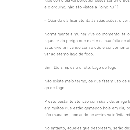
Mas como ela vai perceber esses sentimento
e o orgulho, não são vistos a “olho nu”?
– Quando ela ficar atenta às suas ações, e v
Normalmente a mulher vive do momento, tal c
squecer do perigo que existe na sua falta de a
sata, vive brincando com o que é concernente 
var ao eterno lago de fogo.
Sim, tão simples e direto. Lago de fogo.
Não existe meio termo, os que fazem uso de u
go de fogo.
Preste bastante atenção com sua vida, amiga le
em muitos que estão gemendo hoje em dia, po
não mudaram, apoiando-se assim na infinita mi
No entanto, aqueles que desprezam, serão de