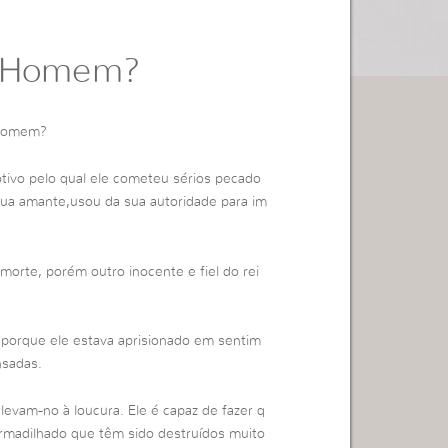
 o Homem?
o homem?
otivo pelo qual ele cometeu sérios pecado
a amante,usou da sua autoridade para im
morte, porém outro inocente e fiel do rei
, porque ele estava aprisionado em sentim
nsadas.
evam-no à loucura. Ele é capaz de fazer q
 armadilhado que têm sido destruídos muito