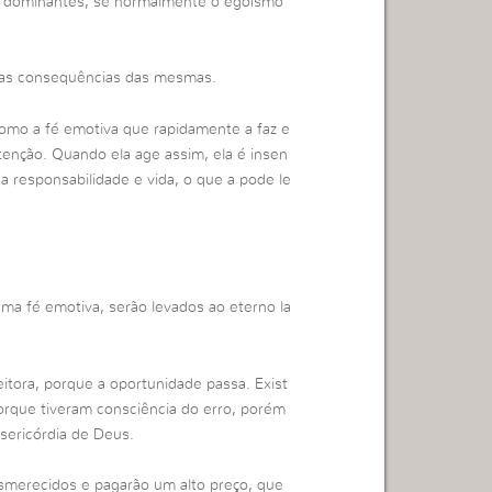
s dominantes, se normalmente o egoísmo
er as consequências das mesmas.
omo a fé emotiva que rapidamente a faz e
tenção. Quando ela age assim, ela é insen
a responsabilidade e vida, o que a pode le
ma fé emotiva, serão levados ao eterno la
itora, porque a oportunidade passa. Exist
rque tiveram consciência do erro, porém
sericórdia de Deus.
smerecidos e pagarão um alto preço, que