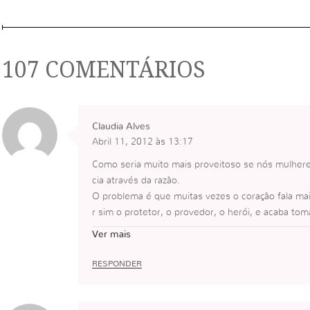
107 COMENTÁRIOS
Claudia Alves
Abril 11, 2012 às 13:17
Como seria muito mais proveitoso se nós mulher
cia através da razão.
O problema é que muitas vezes o coração fala ma
r sim o protetor, o provedor, o herói, e acaba 
uindo o coração da sua amada.
Ver mais
Mas não tem jeito, não basta eu apenas querer inf
o que prevalece são os sentimentos. Primeiro ten
RESPONDER
he se está dentro, só eu vejo e se só eu vejo so
pende de mim.
Na fé