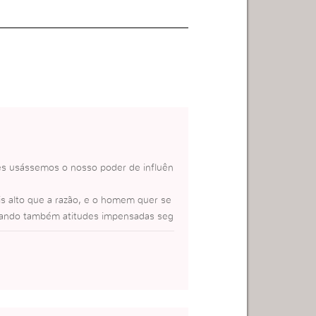
es usássemos o nosso poder de influên
is alto que a razão, e o homem quer se
tomando também atitudes impensadas seg
luênciar de forma positiva , se dentro
ho que resolver dentro de mim, e detal
mente eu tenho o poder de resolver. De