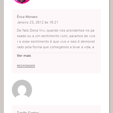
Érica Moraes
Janeiro 23, 2012 às 16:21
De fato Dona Vivi, quando nos prendemos no pa
ssado ou a um sentimento ruim, paramos de vive
r e esse sentimento é que vive e isso é demonst
rado pela forma que começamos a levar a vida, a
tratar as pessoas até mesmo aquelas mais próxi
Ver mais
mas que estão ao nosso redor, quando deixamos
de viver para que esse males vivam por nós perd
RESPONDER
emos a razão e direito de viver.
E isso com certeza é o que Deus não quer e nem
nós mesmas, por isso a importância de guardar e
só cultivar coisas boas dentro de nós pois isso irá
transparecer e sim viver.
Então que venhamos ouvir e praticar tudo o que
está na bíblia a palavra de deus pois ela sim libert
a, e nos libertará de todo sentimento contrário d
Tanille Santos