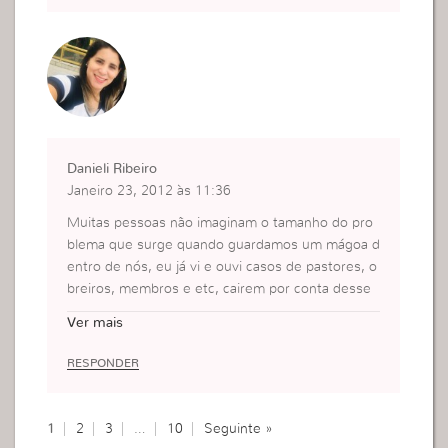
Danieli Ribeiro
Janeiro 23, 2012 às 11:36
Muitas pessoas não imaginam o tamanho do pro
blema que surge quando guardamos um mágoa d
entro de nós, eu já vi e ouvi casos de pastores, o
breiros, membros e etc, cairem por conta desse
“pequeno” sentimento que é uma grande brech
Ver mais
a para o diabo entrar e destruir a vida e o coração
de uma pessoa, por isso devemos analisar e ver
RESPONDER
o que realmente está dentro do nosso coração!…
1
2
3
…
10
Seguinte »