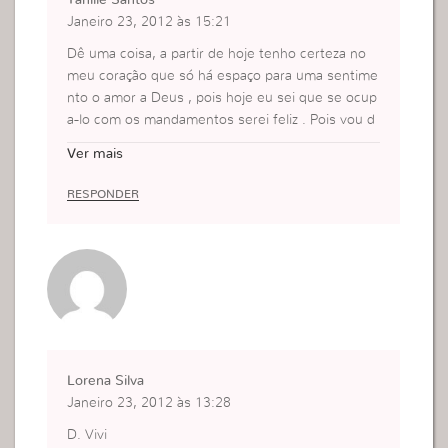
o amor e justiça.
Janeiro 23, 2012 às 15:21
Amei o post.
De fé em fé….
Dê uma coisa, a partir de hoje tenho certeza no
meu coração que só há espaço para uma sentime
nto o amor a Deus , pois hoje eu sei que se ocup
a-lo com os mandamentos serei feliz . Pois vou d
eixar os sentimentos que mim fazem mal de lado
Ver mais
.
Obrigada .por vocês estarem aqui para nos orient
RESPONDER
ar , pois isso é muito bom
Adorei
estou lendo tudo e fazendo um pequeno resumo
no meu caderno e vou segui – los sempre
Lorena Silva
Janeiro 23, 2012 às 13:28
D. Vivi