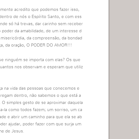
almente acredito que podemos fazer isso,
entro de nós o Espírito Santo, e com ess
nde só há trevas, dar carinho sem receber
o poder da amabilidade, de um interesse d
 misericórdia, da compreensão, da bondad
ança, da oração, O PODER DO AMOR!!!
ue ninguém se importa com elas? Os que
uantos nos observam e esperam que utiliz
ça na vida das pessoas que conecemos e
rregam dentro, não sabemos o que está a
 O simples gesto de se aproximar daquela
ga-la como todos fazem; um sorriso, um ca
ade e abrir um caminho para que ela se ab
der ajudar, poder fazer com que surja um
me de Jesus.