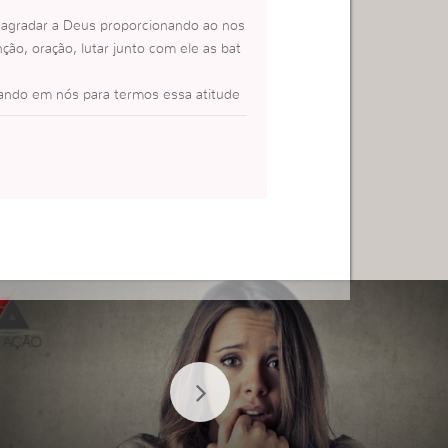
e agradar a Deus proporcionando ao nos
ão, oração, lutar junto com ele as bat
itando em nós para termos essa atitude