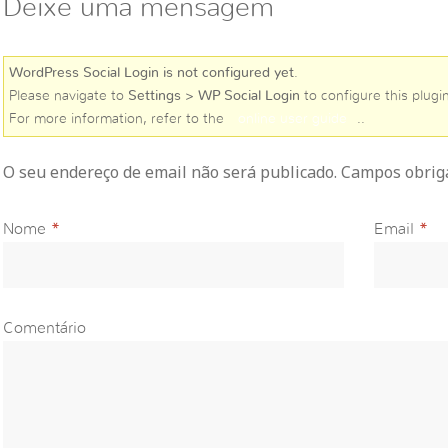
Deixe uma mensagem
WordPress Social Login is not configured yet
.
Please navigate to
Settings > WP Social Login
to configure this plugin
For more information, refer to the
online user guide
..
O seu endereço de email não será publicado. Campos obri
Nome
*
Email
*
Comentário