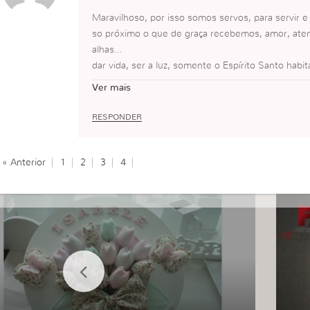
Maravilhoso, por isso somos servos, para servir 
so próximo o que de graça recebemos, amor, atenç
alhas…
dar vida, ser a luz, somente o Espírito Santo hab
de super herói. Nosso dever é resgatar o aflito.
Ver mais
RESPONDER
« Anterior
1
2
3
4