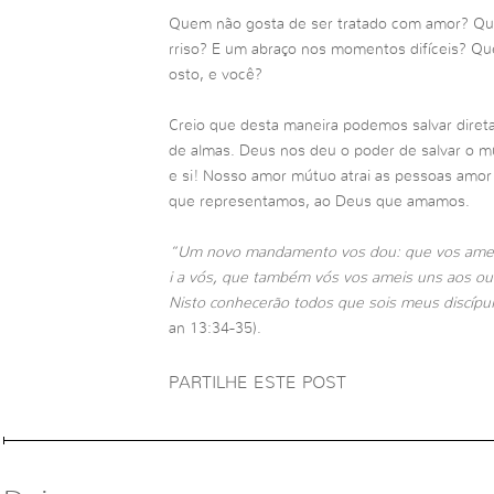
Quem não gosta de ser tratado com amor? Qu
rriso? E um abraço nos momentos difíceis? Qu
osto, e você?
Creio que desta maneira podemos salvar diret
de almas. Deus nos deu o poder de salvar o 
e si! Nosso amor mútuo atrai as pessoas amor
que representamos, ao Deus que amamos.
“Um novo mandamento vos dou: que vos amei
i a vós, que também vós vos ameis uns aos ou
Nisto conhecerão todos que sois meus discípul
an 13:34-35).
PARTILHE ESTE POST