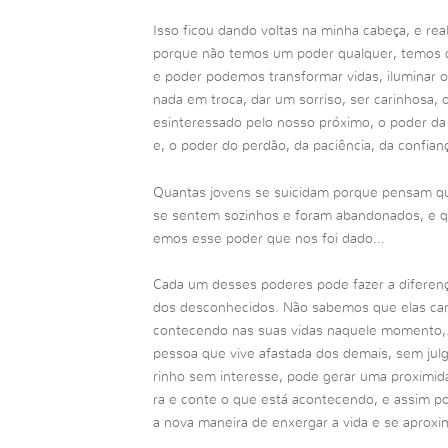
Isso ficou dando voltas na minha cabeça, e re
porque não temos um poder qualquer, temos d
e poder podemos transformar vidas, iluminar o
nada em troca, dar um sorriso, ser carinhosa, 
esinteressado pelo nosso próximo, o poder da
e, o poder do perdão, da paciência, da confi
Quantas jovens se suicidam porque pensam q
se sentem sozinhos e foram abandonados, e q
emos esse poder que nos foi dado…
Cada um desses poderes pode fazer a diferen
dos desconhecidos. Não sabemos que elas ca
contecendo nas suas vidas naquele momento,.
pessoa que vive afastada dos demais, sem jul
rinho sem interesse, pode gerar uma proximid
ra e conte o que está acontecendo, e assim po
a nova maneira de enxergar a vida e se aproxi