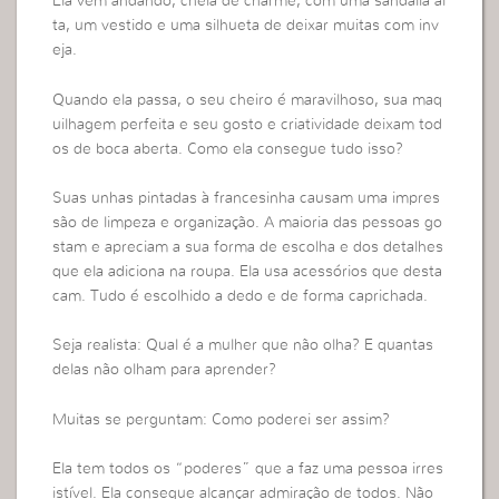
Ela vem andando, cheia de charme, com uma sandália al
ta, um vestido e uma silhueta de deixar muitas com inv
eja.
Quando ela passa, o seu cheiro é maravilhoso, sua maq
uilhagem perfeita e seu gosto e criatividade deixam tod
os de boca aberta. Como ela consegue tudo isso?
Suas unhas pintadas à francesinha causam uma impres
são de limpeza e organização. A maioria das pessoas go
stam e apreciam a sua forma de escolha e dos detalhes
que ela adiciona na roupa. Ela usa acessórios que desta
cam. Tudo é escolhido a dedo e de forma caprichada.
Seja realista: Qual é a mulher que não olha? E quantas
delas não olham para aprender?
Muitas se perguntam: Como poderei ser assim?
Ela tem todos os “poderes” que a faz uma pessoa irres
istível. Ela consegue alcançar admiração de todos. Não