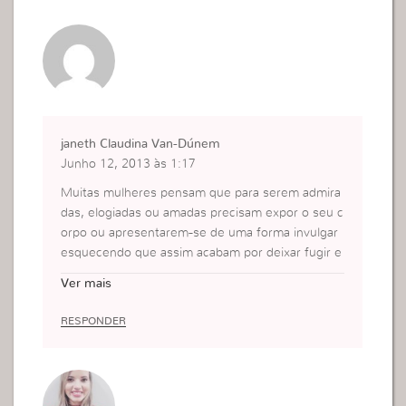
janeth Claudina Van-Dúnem
Junho 12, 2013 às 1:17
Muitas mulheres pensam que para serem admira
das, elogiadas ou amadas precisam expor o seu c
orpo ou apresentarem-se de uma forma invulgar
esquecendo que assim acabam por deixar fugir e
ntre os dedos o seu verdadeiro valor, cada uma d
Ver mais
e nós tem um valor enorme mas esse valor só po
derá ser reconhecido se nós mesmas sabermos
RESPONDER
valorizar-nos. Porque é bem verdade que tudo de
pende da forma como nós levamos a nossa vida.