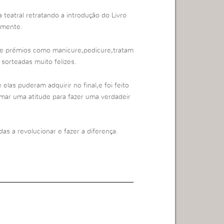
eatral retratando a introdução do Livro
amente.
e prémios como manicure,pedicure,tratam
 sorteadas muito felizes.
elas puderam adquirir no final,e foi feito
ar uma atitude para fazer uma verdadeir
as a revolucionar e fazer a diferença.