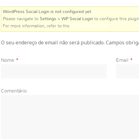
WordPress Social Login is not configured yet
.
Please navigate to
Settings > WP Social Login
to configure this plugin
For more information, refer to the
online user guide
..
O seu endereço de email não será publicado. Campos obri
Nome
*
Email
*
Comentário