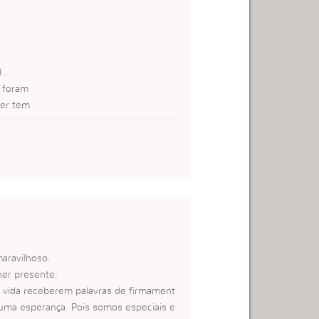
 .
 foram
her tem
maravilhoso.
her presente.
 vida receberem palavras de firmament
 uma esperança. Pois somos especiais e