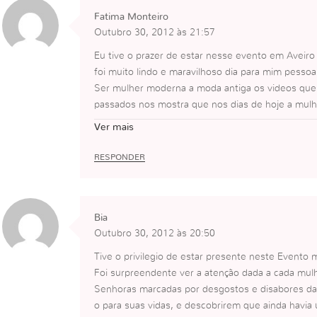
Fatima Monteiro
Outubro 30, 2012 às 21:57
Eu tive o prazer de estar nesse evento em Aveiro
foi muito lindo e maravilhoso dia para mim pessoal
Ser mulher moderna a moda antiga os videos que
passados nos mostra que nos dias de hoje a mul
que se valorizar muito mais.
Ver mais
Todo o evento foi especial a partir desse dia ouve
uma grande transformação nas mulheres V que
RESPONDER
estiveram presentes .
Força mulheres V
Um grande Beijinho a todas
Bia
Outubro 30, 2012 às 20:50
Tive o privilegio de estar presente neste Evento 
Foi surpreendente ver a atenção dada a cada mul
Senhoras marcadas por desgostos e disabores da
o para suas vidas, e descobrirem que ainda havia