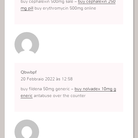
buy cephalexin 500mg sale –
buy cephalexin 250
mg pill
buy erythromycin 500mg online
Qbwbpf
20 Febbraio 2022 às 12:58
buy fildena 50mg generic –
buy nolvadex 10mg g
eneric
antabuse over the counter