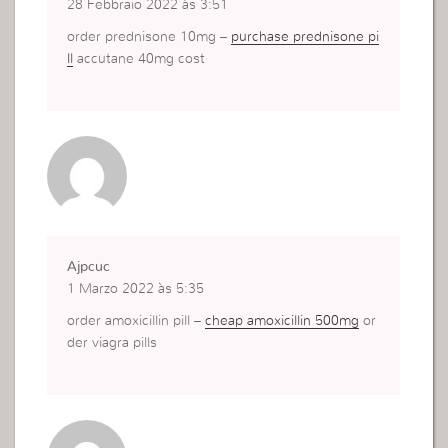
28 Febbraio 2022 às 3:51
order prednisone 10mg –
purchase prednisone pi
ll
accutane 40mg cost
Ajpcuc
1 Marzo 2022 às 5:35
order amoxicillin pill –
cheap amoxicillin 500mg
or
der viagra pills