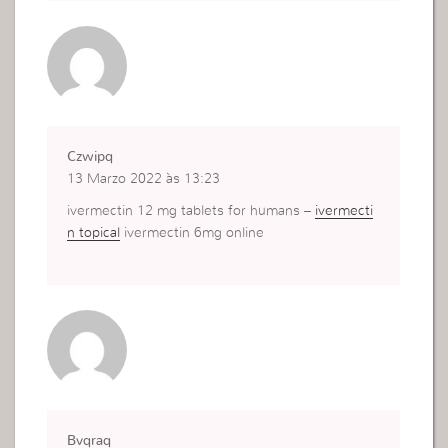
Czwipq
13 Marzo 2022 às 13:23
ivermectin 12 mg tablets for humans –
ivermecti
n topical
ivermectin 6mg online
Bvqraq