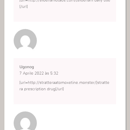
[url=http://sildenafilbtabs.com/]sildenafil daily use
[/url]
Ugonog
7 Aprile 2022 às 5:32
[url=http://stratteraatomoxetine.monster/]stratte
ra prescription drug[/url]