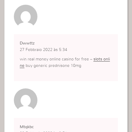
Dwwttz
27 Febbraio 2022 às 5:34
win real money online casino for free –
slots onli
ne
buy generic prednisone 10mg
Mtqkbc