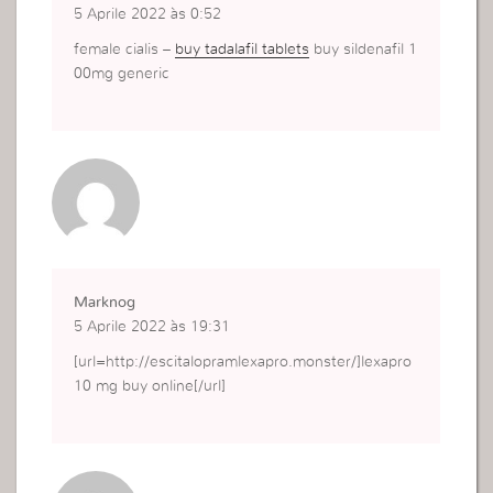
5 Aprile 2022 às 0:52
female cialis –
buy tadalafil tablets
buy sildenafil 1
00mg generic
Marknog
5 Aprile 2022 às 19:31
[url=http://escitalopramlexapro.monster/]lexapro
10 mg buy online[/url]