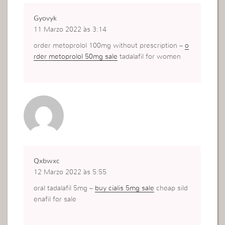
Gyovyk
11 Marzo 2022 às 3:14
order metoprolol 100mg without prescription –
o
rder metoprolol 50mg sale
tadalafil for women
Qxbwxc
12 Marzo 2022 às 5:55
oral tadalafil 5mg –
buy cialis 5mg sale
cheap sild
enafil for sale