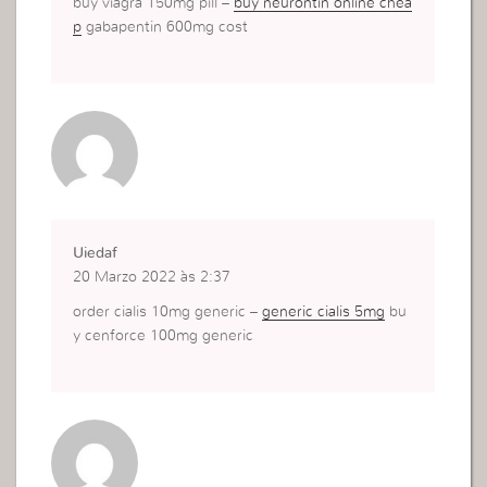
buy viagra 150mg pill –
buy neurontin online chea
p
gabapentin 600mg cost
Uiedaf
20 Marzo 2022 às 2:37
order cialis 10mg generic –
generic cialis 5mg
bu
y cenforce 100mg generic