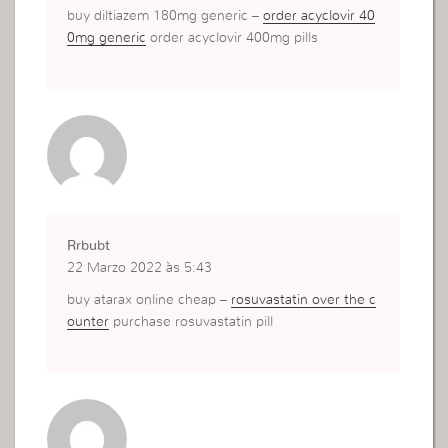
buy diltiazem 180mg generic –
order acyclovir 40
0mg generic
order acyclovir 400mg pills
Rrbubt
22 Marzo 2022 às 5:43
buy atarax online cheap –
rosuvastatin over the c
ounter
purchase rosuvastatin pill