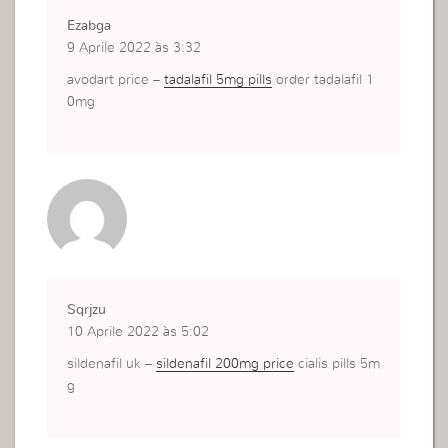
Ezabga
9 Aprile 2022 às 3:32
avodart price –
tadalafil 5mg pills
order tadalafil 1
0mg
Sqrjzu
10 Aprile 2022 às 5:02
sildenafil uk –
sildenafil 200mg price
cialis pills 5m
g