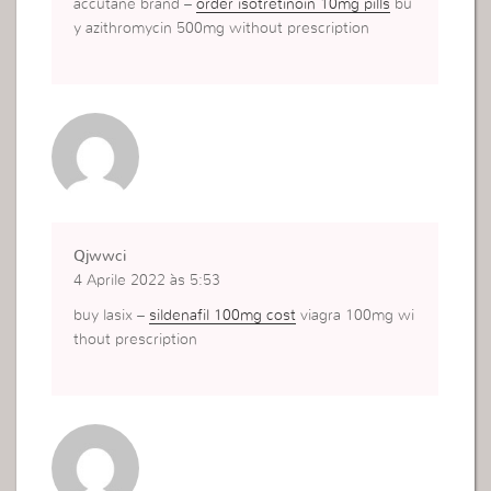
accutane brand –
order isotretinoin 10mg pills
bu
y azithromycin 500mg without prescription
Qjwwci
4 Aprile 2022 às 5:53
buy lasix –
sildenafil 100mg cost
viagra 100mg wi
thout prescription