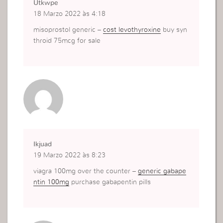
Utkwpe
18 Marzo 2022 às 4:18
misoprostol generic –
cost levothyroxine
buy syn
throid 75mcg for sale
Ikjuad
19 Marzo 2022 às 8:23
viagra 100mg over the counter –
generic gabape
ntin 100mg
purchase gabapentin pills