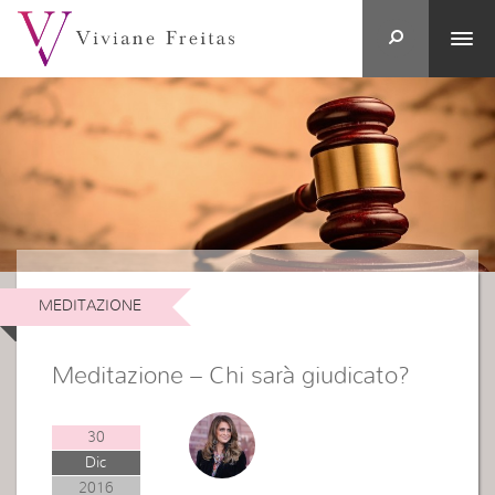
MEDITAZIONE
Meditazione – Chi sarà giudicato?
30
Dic
2016