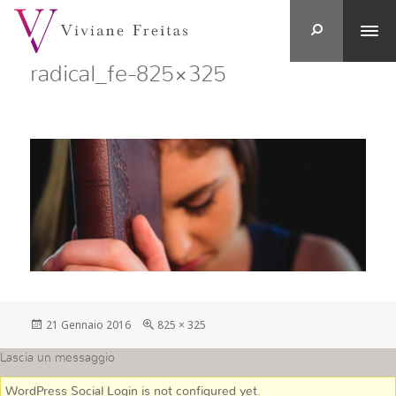
radical_fe-825×325
Postato
Full
21 Gennaio 2016
825 × 325
su
size
Lascia un messaggio
WordPress Social Login is not configured yet
.