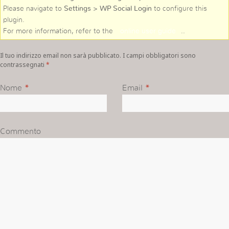
Please navigate to
Settings > WP Social Login
to configure this
plugin.
For more information, refer to the
online user guide
..
Il tuo indirizzo email non sarà pubblicato. I campi obbligatori sono
contrassegnati
*
Nome
*
Email
*
Commento