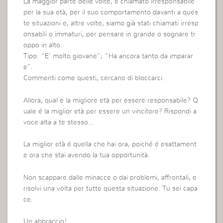
La maggior parte delle volte, é chiamato irresponsabile
per la sua età, per il suo comportamento davanti a ques
te situazioni e, altre volte, siamo già stati chiamati irresp
onsabili o immaturi, per pensare in grande o sognare tr
oppo in alto.
Tipo: “E’ molto giovane”; “Ha ancora tanto da imparar
e”.
Commenti come questi, cercano di bloccarci.
Allora, qual è la migliore età per essere responsabile? Q
uale é la miglior età per essere un vincitore? Rispondi a
voce alta a te stesso…
La miglior età é quella che hai ora, poiché é esattament
e ora che stai avendo la tua opportunità.
Non scappare dalle minacce o dai problemi, affrontali, e
risolvi una volta per tutte questa situazione. Tu sei capa
ce.
Un abbraccio!