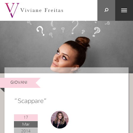
GIOVANI
“Scappare”
17
Mar
2014