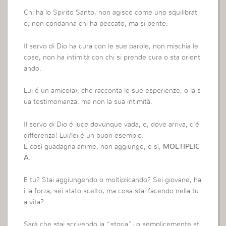
Chi ha lo Spirito Santo, non agisce come uno squilibrat
o; non condanna chi ha peccato, ma si pente.
Il servo di Dio ha cura con le sue parole, non mischia le
cose, non ha intimità con chi si prende cura o sta orient
ando.
Lui é un amico(a), che racconta le sue esperienze, o la s
ua testimonianza, ma non la sua intimità.
Il servo di Dio é luce dovunque vada, e, dove arriva, c’é
differenza! Lui/lei é un buon esempio.
E così guadagna anime, non aggiunge, e sì,
MOLTIPLIC
A
.
E tu? Stai aggiungendo o moltiplicando? Sei giovane, ha
i la forza, sei stato scelto, ma cosa stai facendo nella tu
a vita?
Sarà che stai scrivendo la “storia”, o semplicemente st