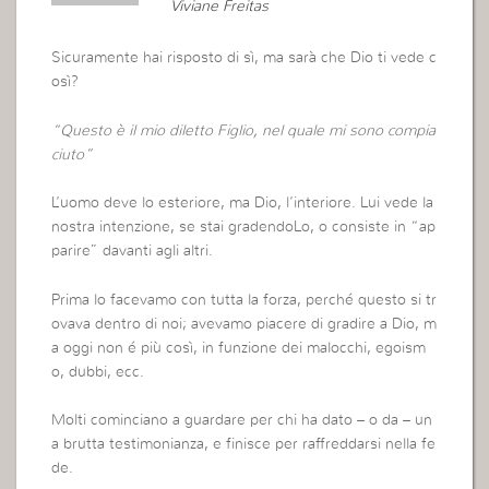
Viviane Freitas
Sicuramente hai risposto di sì, ma sarà che Dio ti vede c
osì?
“Questo è il mio diletto Figlio, nel quale mi sono compia
ciuto”
L’uomo deve lo esteriore, ma Dio, l’interiore. Lui vede la
nostra intenzione, se stai gradendoLo, o consiste in “ap
parire” davanti agli altri.
Prima lo facevamo con tutta la forza, perché questo si tr
ovava dentro di noi; avevamo piacere di gradire a Dio, m
a oggi non é più così, in funzione dei malocchi, egoism
o, dubbi, ecc.
Molti cominciano a guardare per chi ha dato – o da – un
a brutta testimonianza, e finisce per raffreddarsi nella fe
de.