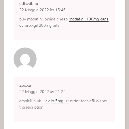
ddtwdbhp
22 Maggio 2022 às 15:46
buy modafinil online cheap
modafinil 100mg cana
da
provigil 200mg pills
Zpoxzi
22 Maggio 2022 às 21:22
ampicillin uk –
cialis 5mg uk
order tadalafil withou
t prescription