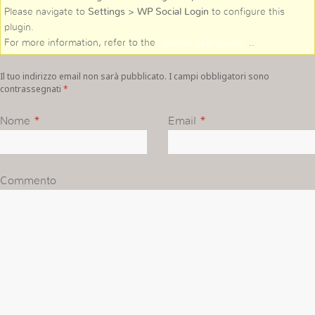
Please navigate to
Settings > WP Social Login
to configure this
plugin.
For more information, refer to the
online user guide
..
Il tuo indirizzo email non sarà pubblicato. I campi obbligatori sono
contrassegnati
*
Nome
*
Email
*
Commento