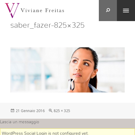
saber_fazer-825×325
Postato
Full
21 Gennaio 2016
825 × 325
su
size
Lascia un messaggio
WordPress Social Login is not configured yet
.