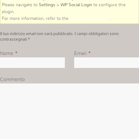
Please navigate to
Settings > WP Social Login
to configure this
plugin.
For more information, refer to the
online user guide
..
Il tuo indirizzo email non sarà pubblicato. I campi obbligatori sono
contrassegnati
*
Nome
*
Email
*
Commento