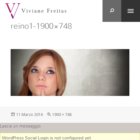
reino1-1900×748
Postato
Full
11 Marzo 2016
1900 × 748
su
size
Lascia un messaggio
WordPress Social Login is not configured yet
.