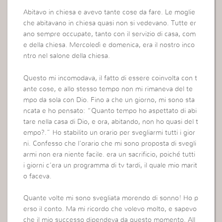
Abitavo in chiesa e avevo tante cose da fare. Le moglie
che abitavano in chiesa quasi non si vedevano. Tutte er
ano sempre occupate, tanto con il servizio di casa, com
e della chiesa. Mercoledì e domenica, era il nostro inco
ntro nel salone della chiesa.
Questo mi incomodava, il fatto di essere coinvolta con t
ante cose, e allo stesso tempo non mi rimaneva del te
mpo da sola con Dio. Fino a che un giorno, mi sono sta
ncata e ho pensato: “Quanto tempo ho aspettato di abi
tare nella casa di Dio, e ora, abitando, non ho quasi del t
empo?.” Ho stabilito un orario per svegliarmi tutti i gior
ni. Confesso che l’orario che mi sono proposta di svegli
armi non era niente facile. era un sacrificio, poiché tutti
i giorni c’era un programma di tv tardi, il quale mio marit
o faceva.
Quante volte mi sono svegliata morendo di sonno! Ho p
erso il conto. Ma mi ricordo che volevo molto, e sapevo
che il mio successo dipendeva da questo momento. All