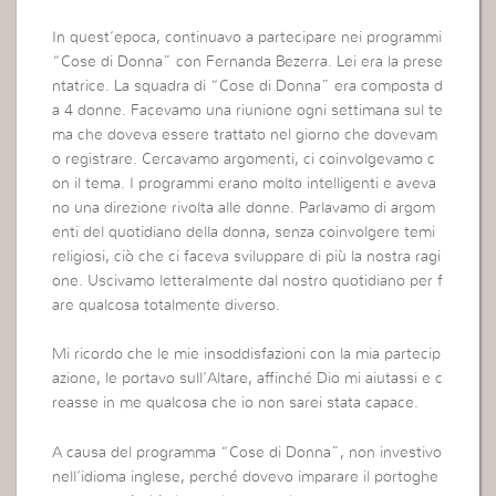
In quest’epoca, continuavo a partecipare nei programmi
“Cose di Donna” con Fernanda Bezerra. Lei era la prese
ntatrice. La squadra di “Cose di Donna” era composta d
a 4 donne. Facevamo una riunione ogni settimana sul te
ma che doveva essere trattato nel giorno che dovevam
o registrare. Cercavamo argomenti, ci coinvolgevamo c
on il tema. I programmi erano molto intelligenti e aveva
no una direzione rivolta alle donne. Parlavamo di argom
enti del quotidiano della donna, senza coinvolgere temi
religiosi, ciò che ci faceva sviluppare di più la nostra ragi
one. Uscivamo letteralmente dal nostro quotidiano per f
are qualcosa totalmente diverso.
Mi ricordo che le mie insoddisfazioni con la mia partecip
azione, le portavo sull’Altare, affinché Dio mi aiutassi e c
reasse in me qualcosa che io non sarei stata capace.
A causa del programma “Cose di Donna”, non investivo
nell’idioma inglese, perché dovevo imparare il portoghe