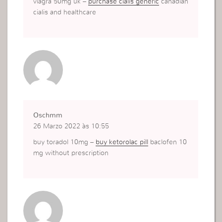
viagra 50mg uk –
purchase cialis generic
canadian
cialis and healthcare
Oschmm
26 Marzo 2022 às 10:55
buy toradol 10mg –
buy ketorolac pill
baclofen 10
mg without prescription