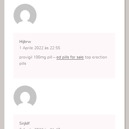
Hijbrw
1 Aprile 2022 às 22:55
provigil 100mg pill –
ed pills for sale
top erection
pills
Snjldf