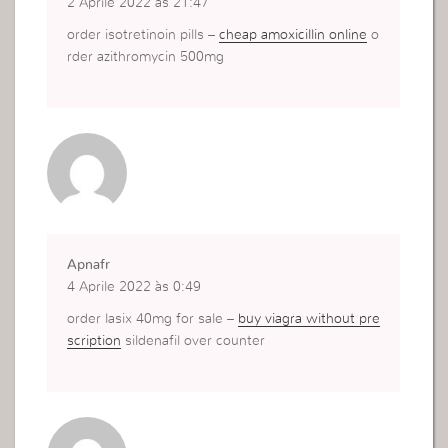
2 Aprile 2022 às 21:47
order isotretinoin pills –
cheap amoxicillin online
o
rder azithromycin 500mg
Apnafr
4 Aprile 2022 às 0:49
order lasix 40mg for sale –
buy viagra without pre
scription
sildenafil over counter