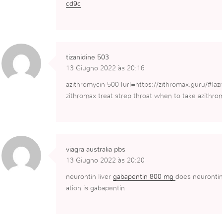
cd9c
tizanidine 503
13 Giugno 2022 às 20:16
azithromycin 500 [url=https://zithromax.guru/#]azi
zithromax treat strep throat when to take azithro
viagra australia pbs
13 Giugno 2022 às 20:20
neurontin liver
gabapentin 800 mg
does neurontin
ation is gabapentin