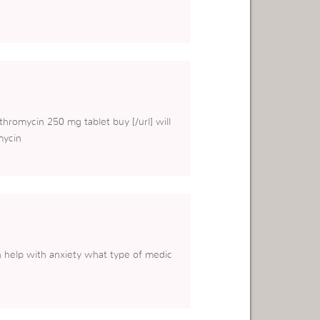
thromycin 250 mg tablet buy [/url] will
mycin
 help with anxiety what type of medic