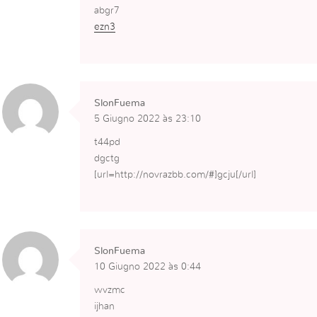
abgr7
ezn3
SlonFuema
5 Giugno 2022 às 23:10
t44pd
dgctg
[url=http://novrazbb.com/#]gcju[/url]
SlonFuema
10 Giugno 2022 às 0:44
wvzmc
ijhan