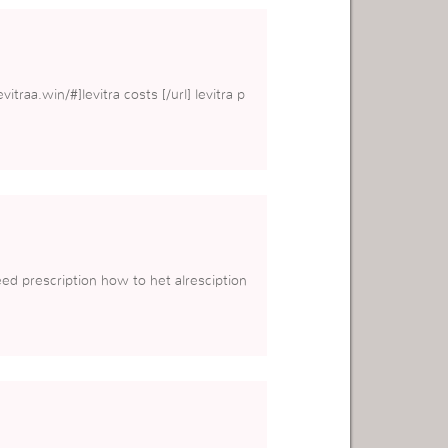
itraa.win/#]levitra costs [/url] levitra p
eed prescription how to het alresciption