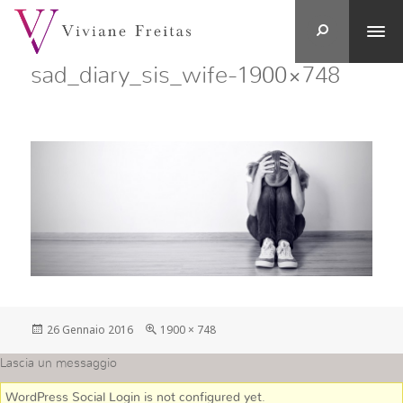
sad_diary_sis_wife-1900×748
Postato
Full
26 Gennaio 2016
1900 × 748
su
size
Lascia un messaggio
WordPress Social Login is not configured yet
.