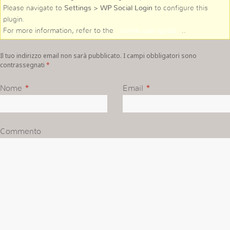
Please navigate to
Settings > WP Social Login
to configure this
plugin.
For more information, refer to the
online user guide
..
Il tuo indirizzo email non sarà pubblicato. I campi obbligatori sono
contrassegnati
*
Nome
*
Email
*
Commento