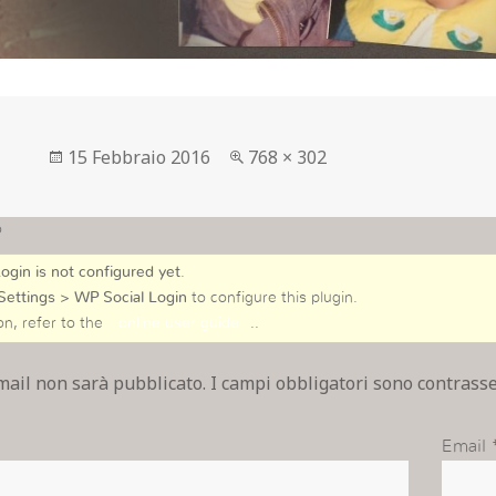
Postato
Full
15 Febbraio 2016
768 × 302
su
size
o
ogin is not configured yet
.
Settings > WP Social Login
to configure this plugin.
on, refer to the
online user guide
..
email non sarà pubblicato. I campi obbligatori sono contras
Email