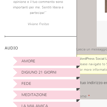
opinione e il tuo commento sono
importanti per me. Sentiti libera e
partecipa!”
Viviane Freitas
AUDIO
Lascia un messaggi
WordPress Social L
AMORE
Please navigate to
For more informati
DIGIUNO 21 GIORNI
Il tuo indirizzo 
FEDE
MEDITAZIONE
Nome
*
LA MIA AMICA