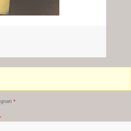
segnati
*
*