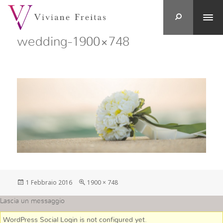
wedding-1900×748
Postato
Full
1 Febbraio 2016
1900 × 748
su
size
Lascia un messaggio
WordPress Social Login is not configured yet
.