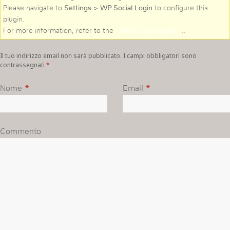
Please navigate to
Settings > WP Social Login
to configure this
plugin.
For more information, refer to the
online user guide
..
Il tuo indirizzo email non sarà pubblicato. I campi obbligatori sono
contrassegnati
*
Nome
*
Email
*
Commento