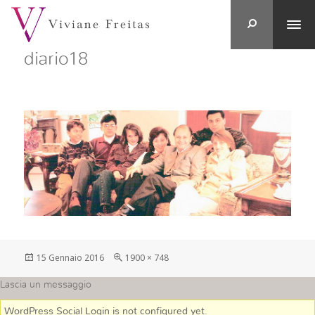
diario18
Postato
Full
15 Gennaio 2016
1900 × 748
su
size
Lascia un messaggio
WordPress Social Login is not configured yet
.