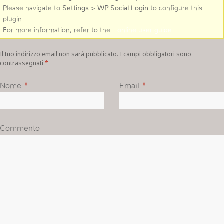
Please navigate to
Settings > WP Social Login
to configure this
plugin.
For more information, refer to the
online user guide
..
Il tuo indirizzo email non sarà pubblicato. I campi obbligatori sono
contrassegnati
*
Nome
*
Email
*
Commento