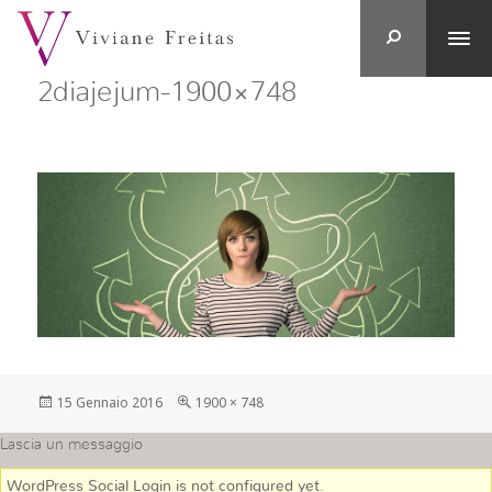
2diajejum-1900×748
Postato
Full
15 Gennaio 2016
1900 × 748
su
size
Lascia un messaggio
WordPress Social Login is not configured yet
.