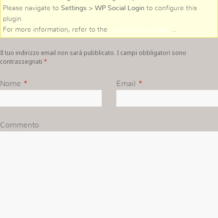
Please navigate to
Settings > WP Social Login
to configure this
plugin.
For more information, refer to the
online user guide
..
Il tuo indirizzo email non sarà pubblicato. I campi obbligatori sono
contrassegnati
*
Nome
*
Email
*
Commento