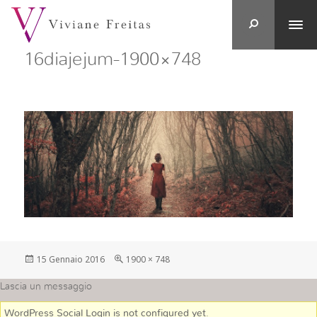
16diajejum-1900×748
Postato
Full
15 Gennaio 2016
1900 × 748
su
size
Lascia un messaggio
WordPress Social Login is not configured yet
.