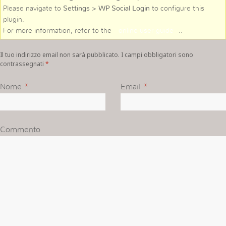
Please navigate to
Settings > WP Social Login
to configure this
plugin.
For more information, refer to the
online user guide
..
Il tuo indirizzo email non sarà pubblicato. I campi obbligatori sono
contrassegnati
*
Nome
*
Email
*
Commento