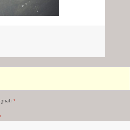
segnati
*
*