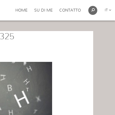
HOME
SU DI ME
CONTATTO
IT
×325