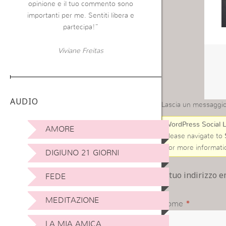
opinione e il tuo commento sono
importanti per me. Sentiti libera e
partecipa!”
Viviane Freitas
AUDIO
Lascia un messaggi
WordPress Social L
AMORE
Please navigate to
For more informati
DIGIUNO 21 GIORNI
Il tuo indirizzo 
FEDE
MEDITAZIONE
Nome
*
LA MIA AMICA