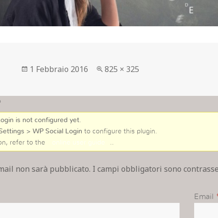
Postato
Full
1 Febbraio 2016
825 × 325
su
size
o
ogin is not configured yet
.
Settings > WP Social Login
to configure this plugin.
on, refer to the
online user guide
..
email non sarà pubblicato. I campi obbligatori sono contras
Email