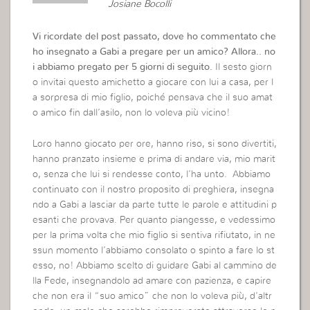
Josiane Bocolli
Vi ricordate del post passato, dove ho commentato che
ho insegnato a Gabi a pregare per un amico? Allora.. no
i abbiamo pregato per 5 giorni di seguito.
Il sesto giorn
o invitai questo amichetto a giocare con lui a casa, per l
a sorpresa di mio figlio, poiché pensava che il suo amat
o amico fin dall’asilo, non lo voleva più vicino!
Loro hanno giocato per ore, hanno riso, si sono divertiti,
hanno pranzato insieme e prima di andare via, mio marit
o, senza che lui si rendesse conto, l’ha unto. Abbiamo
continuato con il nostro proposito di preghiera, insegna
ndo a Gabi a lasciar da parte tutte le parole e attitudini p
esanti che provava. Per quanto piangesse, e vedessimo
per la prima volta che mio figlio si sentiva rifiutato, in ne
ssun momento l’abbiamo consolato o spinto a fare lo st
esso, no! Abbiamo scelto di guidare Gabi al cammino de
lla Fede, insegnandolo ad amare con pazienza, e capire
che non era il “suo amico” che non lo voleva più, d’altr