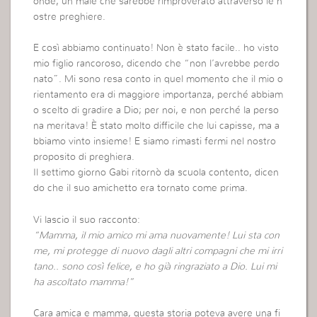
onde, un male che sarebbe rimproverato attraverso le n
ostre preghiere.
E così abbiamo continuato! Non è stato facile.. ho visto
mio figlio rancoroso, dicendo che “non l’avrebbe perdo
nato”. Mi sono resa conto in quel momento che il mio o
rientamento era di maggiore importanza, perché abbiam
o scelto di gradire a Dio; per noi, e non perché la perso
na meritava! È stato molto difficile che lui capisse, ma a
bbiamo vinto insieme! E siamo rimasti fermi nel nostro
proposito di preghiera.
Il settimo giorno Gabi ritornò da scuola contento, dicen
do che il suo amichetto era tornato come prima.
Vi lascio il suo racconto:
“Mamma, il mio amico mi ama nuovamente! Lui sta con
me, mi protegge di nuovo dagli altri compagni che mi irri
tano.. sono così felice, e ho già ringraziato a Dio. Lui mi
ha ascoltato mamma!”
Cara amica e mamma, questa storia poteva avere una fi