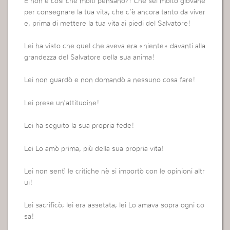
E non è così che molti pensano?! Che sei molto giovane
per consegnare la tua vita; che c’è ancora tanto da viver
e, prima di mettere la tua vita ai piedi del Salvatore!
Lei ha visto che quel che aveva era «niente» davanti alla
grandezza del Salvatore della sua anima!
Lei non guardò e non domandò a nessuno cosa fare!
Lei prese un’attitudine!
Lei ha seguito la sua propria fede!
Lei Lo amò prima, più della sua propria vita!
Lei non sentì le critiche nè si importò con le opinioni altr
ui!
Lei sacrificò; lei era assetata; lei Lo amava sopra ogni co
sa!