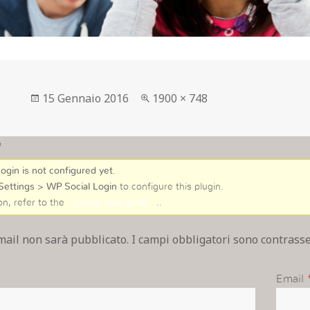
Postato
Full
15 Gennaio 2016
1900 × 748
su
size
o
ogin is not configured yet
.
Settings > WP Social Login
to configure this plugin.
on, refer to the
online user guide
..
email non sarà pubblicato. I campi obbligatori sono contras
Email