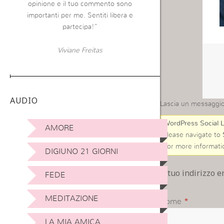
opinione e il tuo commento sono
importanti per me. Sentiti libera e
partecipa!”
Viviane Freitas
AUDIO
Lascia un messaggi
WordPress Social L
AMORE
Please navigate to
For more informati
DIGIUNO 21 GIORNI
Il tuo indirizzo 
FEDE
MEDITAZIONE
Nome
*
LA MIA AMICA