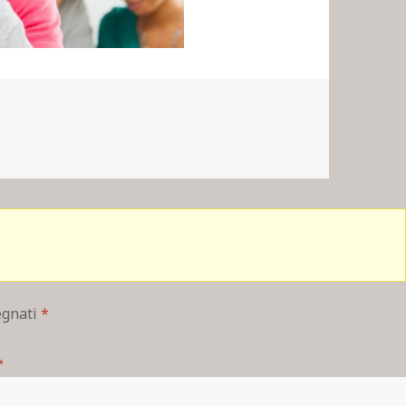
segnati
*
*