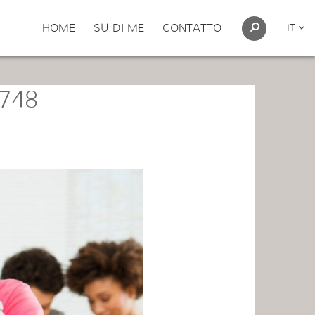
HOME
SU DI ME
CONTATTO
IT
×748