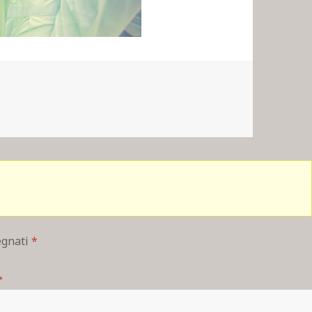
segnati
*
*