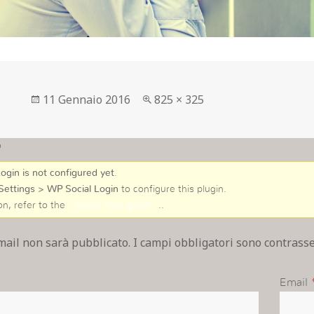
Postato
Full
11 Gennaio 2016
825 × 325
su
size
o
ogin is not configured yet
.
Settings > WP Social Login
to configure this plugin.
on, refer to the
online user guide
..
email non sarà pubblicato. I campi obbligatori sono contras
Email