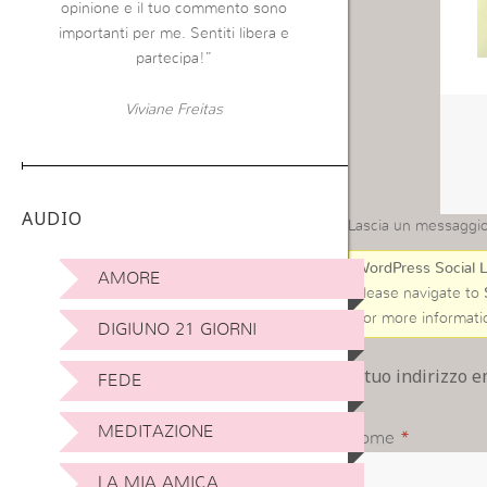
opinione e il tuo commento sono
importanti per me. Sentiti libera e
partecipa!”
Viviane Freitas
AUDIO
Lascia un messaggi
WordPress Social L
AMORE
Please navigate to
For more informati
DIGIUNO 21 GIORNI
Il tuo indirizzo 
FEDE
MEDITAZIONE
Nome
*
LA MIA AMICA