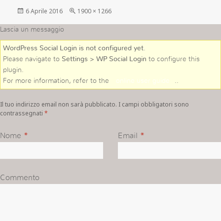
Postato
Full
6 Aprile 2016
1900 × 1266
su
size
Lascia un messaggio
WordPress Social Login is not configured yet
.
Please navigate to
Settings > WP Social Login
to configure this
plugin.
For more information, refer to the
online user guide
..
Il tuo indirizzo email non sarà pubblicato. I campi obbligatori sono
contrassegnati
*
Nome
*
Email
*
Commento