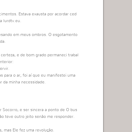
imentos. Estava exausta por acordar ced
a Iurdtv.eu.
 pesando em meus ombros. O esgotamento
da.
e certeza, e de bom grado permaneci trabal
terior:
rvir.
 para o ar, foi aí que eu manifestei uma
par da minha necessidade.
or Socorro, e ser sincera a ponto de O bus
ão teve outro jeito senão me responder.
, mas Ele fez uma revolução.