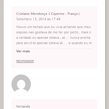
Cristiane Mendonça -( Cayenne - França )
Setembro 13, 2014 às 17:49
Houve um tempo que eu vivia achando que meu
esposo nao gostava de me ter por perto , mais n
a verdade eu apenas estava , ali … nunca pronta
para servil-lo apenas estava ali …. e quando eu m
e percebi dessa forma ,as atitudes dele mudaram
Ver mais
hoje ele conta comigo, e sabe que tudo o que ele
precisar ainda que seja apenas para que eu esta
RESPONDER
ao lado dele , nao sera mais apenas esta ali …….
mais sim pronta para auxiliar-lo …
fernanda