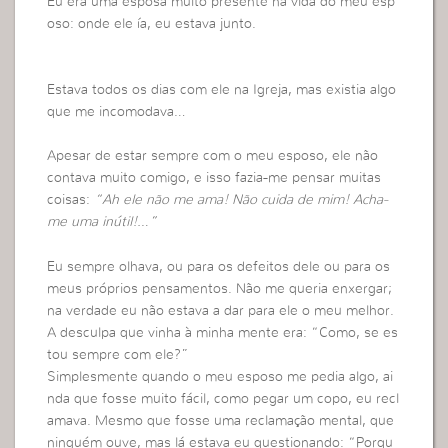
Eu era uma esposa muito presente na vida do meu esp
oso: onde ele ía, eu estava junto.
Estava todos os dias com ele na Igreja, mas existia algo
que me incomodava…
Apesar de estar sempre com o meu esposo, ele não
contava muito comigo, e isso fazia-me pensar muitas
coisas:
“Ah ele não me ama! Não cuida de mim! Acha-
me uma inútil!…”
Eu sempre olhava, ou para os defeitos dele ou para os
meus próprios pensamentos. Não me queria enxergar;
na verdade eu não estava a dar para ele o meu melhor.
A desculpa que vinha à minha mente era: “Como, se es
tou sempre com ele?”
Simplesmente quando o meu esposo me pedia algo, ai
nda que fosse muito fácil, como pegar um copo, eu recl
amava. Mesmo que fosse uma reclamação mental, que
ninguém ouve, mas lá estava eu questionando: “Porqu