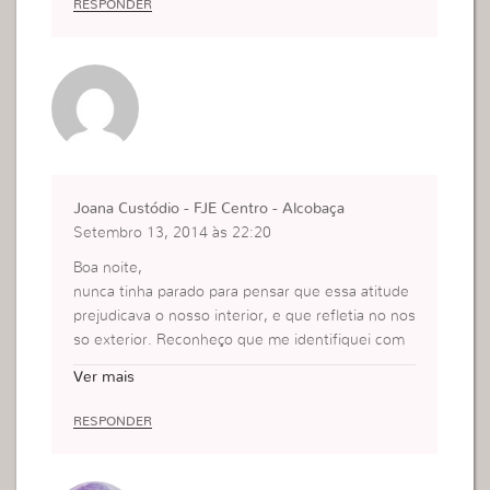
RESPONDER
Joana Custódio - FJE Centro - Alcobaça
Setembro 13, 2014 às 22:20
Boa noite,
nunca tinha parado para pensar que essa atitude
prejudicava o nosso interior, e que refletia no nos
so exterior. Reconheço que me identifiquei com
o seu caso, mas vejo a necessidade de mudar. O
Ver mais
brigada.
Que Deus a abençoe.
RESPONDER