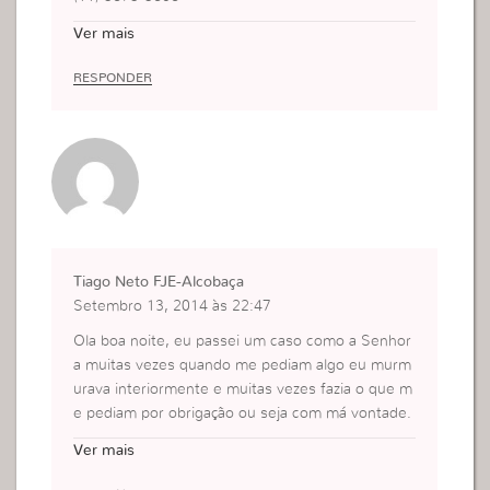
Horário de atendimento:
Ver mais
Segunda a Sexta 10:00 às 12:00 / 13:30 às 17:00
Deus abençoe
RESPONDER
Tiago Neto FJE-Alcobaça
Setembro 13, 2014 às 22:47
Ola boa noite, eu passei um caso como a Senhor
a muitas vezes quando me pediam algo eu murm
urava interiormente e muitas vezes fazia o que m
e pediam por obrigação ou seja com má vontade.
E a verdade é que Deus não se agradava nada de
Ver mais
ssa minha situação pelo contrario ele ficava desa
gradado.