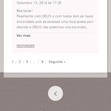
Setembro 13, 2014 às 17:26
Boa tarde!
Realmente com DEUS e com todos tem de haver
sinceridade pois as pessoas uma hora acaba perc
ebendo e DEUS não podemos nos esconder,
Eu já fiz muitas coisa por fazer e quem perdeu fui
Ver mais
eu.
RESPONDER
1
2
3
…
9
Seguinte »