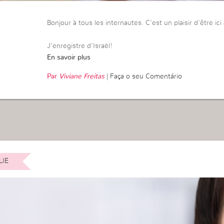
Bonjour à tous les internautes. C’est un plaisir d’être ic
J’enregistre d’Israël!
En savoir plus
Par
Viviane Freitas
|
Faça o seu Comentário
LIE