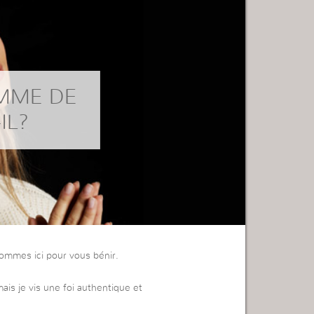
MME DE
IL?
ommes ici pour vous bénir.
mais je vis une foi authentique et