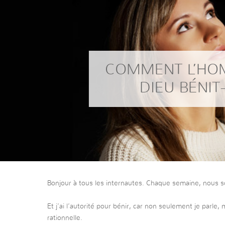
COMMENT L’HO
DIEU BÉNIT-
Bonjour à tous les internautes. Chaque semaine, nous s
Et j’ai l’autorité pour bénir, car non seulement je parle, 
rationnelle.