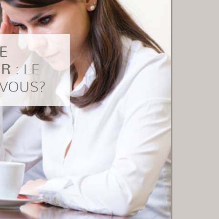
E
UR
: LE
 VOUS?