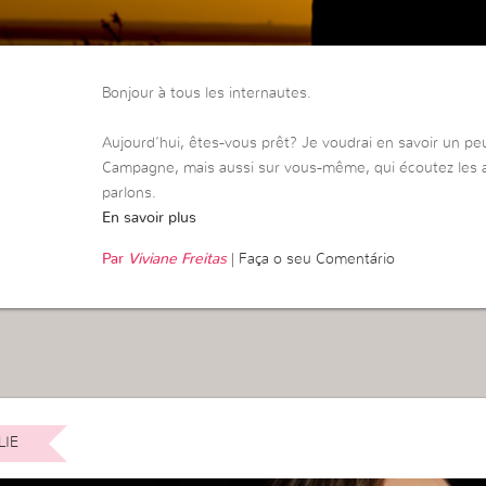
Bonjour à tous les internautes.
Aujourd’hui, êtes-vous prêt? Je voudrai en savoir un peu 
Campagne, mais aussi sur vous-même, qui écoutez les a
parlons.
En savoir plus
Par
Viviane Freitas
|
Faça o seu Comentário
LIE