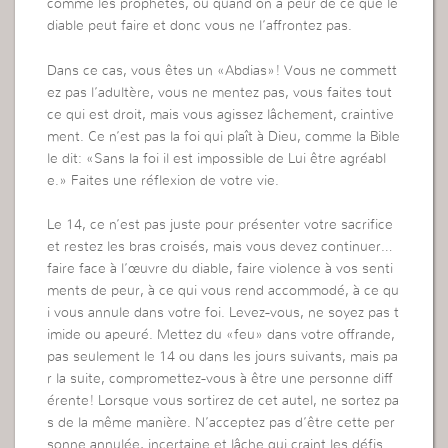
comme les prophètes, ou quand on a peur de ce que le
diable peut faire et donc vous ne l’affrontez pas.
Dans ce cas, vous êtes un «Abdias»! Vous ne commett
ez pas l’adultère, vous ne mentez pas, vous faites tout
ce qui est droit, mais vous agissez lâchement, craintive
ment. Ce n’est pas la foi qui plaît à Dieu, comme la Bible
le dit: «Sans la foi il est impossible de Lui être agréabl
e.» Faites une réflexion de votre vie.
Le 14, ce n’est pas juste pour présenter votre sacrifice
et restez les bras croisés, mais vous devez continuer…
faire face à l’œuvre du diable, faire violence à vos senti
ments de peur, à ce qui vous rend accommodé, à ce qu
i vous annule dans votre foi. Levez-vous, ne soyez pas t
imide ou apeuré. Mettez du «feu» dans votre offrande,
pas seulement le 14 ou dans les jours suivants, mais pa
r la suite, compromettez-vous à être une personne diff
érente! Lorsque vous sortirez de cet autel, ne sortez pa
s de la même manière. N’acceptez pas d’être cette per
sonne annulée, incertaine et lâche qui craint les défis.