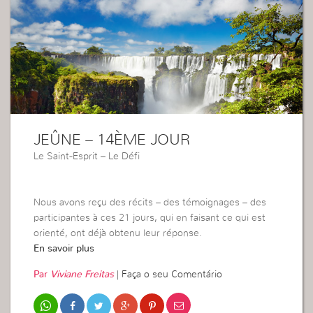
JEÛNE – 14ÈME JOUR
Le Saint-Esprit – Le Défi
Nous avons reçu des récits – des témoignages – des
participantes à ces 21 jours, qui en faisant ce qui est
orienté, ont déjà obtenu leur réponse.
En savoir plus
Par
Viviane Freitas
|
Faça o seu Comentário