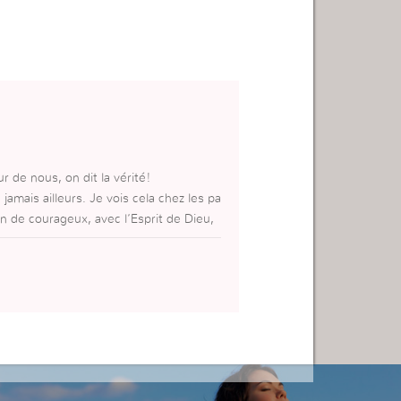
r de nous, on dit la vérité!
amais ailleurs. Je vois cela chez les pa
n de courageux, avec l’Esprit de Dieu,
élèbre du monde. l’Esprit de Dieu est cour
olutionne! Et c’est ce dont nous avons bes
TE DE L’ÉTERNEL ! ET J’Y CROIS! ET
e par cette ÉCOLE ! èh! èh! èh!
ACRIFICE!