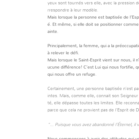
yeux sont tournés vers elle, avec la pression 
rrespondre à leur modèle.
Mais lorsque la personne est baptisée de l’Espr
é. Et même, si elle doit se positionner comme 
ainte.
Principalement, la femme, qui a la préoccupation 
à relever le défi.
Mais lorsque le Saint-Esprit vient sur nous, il
ucune différence! C’est Lui qui nous fortifie,
qui nous offre un refuge.
Certainement, une personne baptisée n’est pas 
intes. Mais, comme elle, connait son Seigneur e
té, elle dépasse toutes les limites. Elle reconnaî
parce que cela ne provient pas de l’Esprit de D
“… Puisque vous avez abandonné l’Éternel, il
Nous commençons à avoir des attitudes qui vo