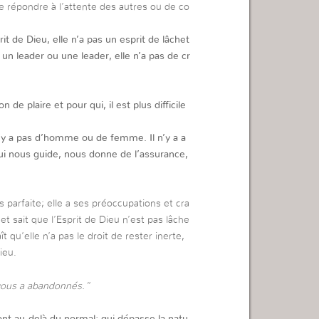
de répondre à l’attente des autres ou de co
it de Dieu, elle n’a pas un esprit de lâchet
un leader ou une leader, elle n’a pas de cr
de plaire et pour qui, il est plus difficile
 n’y a pas d’homme ou de femme. Il n’y a a
 qui nous guide, nous donne de l’assurance,
parfaite; elle a ses préoccupations et cra
t sait que l’Esprit de Dieu n’est pas lâche
t qu’elle n’a pas le droit de rester inerte,
ieu.
 vous a abandonnés.”
nt au-delà du normal; qui dépasse la natu