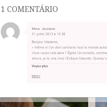
1 COMENTÁRIO
Mme. Jocelyne
31 juillet 2013 à 15:38
Bonjour Madame,
« Même si l’on doit contrarier tout le monde autou
Vous voyez cela dans l’ Église Universelle, comme j
steurs, je le vois chez l’Evêque Macedo: Quelqu’u
qui dit la vérité, s’’oppose à la religion la plus c
Voyez plus
ageux, Il dit la vérité et délivre le peuple. Il rév
oin. Et ce même esprit veut s’emparer de vous! »
REPLY
AMEN! CELUI QUI CROIT AVANCE DANS LA CRAIN
DIEU EST ENTRAIN DE DÉLIVRER SON PEUPLE!
Vous parlez de Mon École, Madame! je suis passé
LE CHEMIN DE LA MONTAGNE! LE CHEMIN DU S
Que Dieu bénisse à tous (tes)!