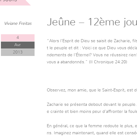
Jeûne – 12ème jou
Viviane Freitas
4
“Alors l’Esprit de Dieu se saisit de Zacharie, f
Avr
t le peuple et dit : Voici ce que Dieu vous dé
2013
ndements de l’Éternel? Vous ne réussirez rien!
vous a abandonnés.” (II Chronique 24:20)
Observez, mon amie, que le Saint-Esprit, est di
Zacharie se présenta debout devant le peuple. Q
e crainte et bien moins peur d’affronter la foul
En général, ce que la femme redoute le plus, e
ns. Imaginez maintenant, quand elle est censé