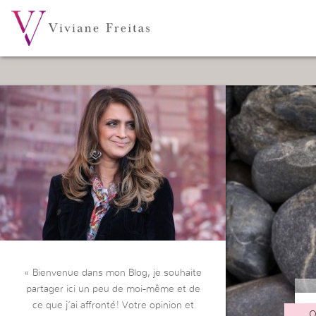
« Bienvenue dans mon Blog, je souhaite
partager ici un peu de moi-même et de
ce que j’ai affronté! Votre opinion et
O