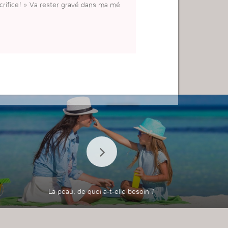
sacrifice! » Va rester gravé dans ma mé
La peau, de quoi a-t-elle besoin ?