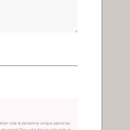
ication cela la personne unique parce-qu
 devenant Dieu cela fais qu’elle soit un