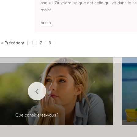
ase « L’Ouvrière unique est celle qui vit dans le 
moire.
REPLY
« Précédent
1
2
3
Que considérez-vous?