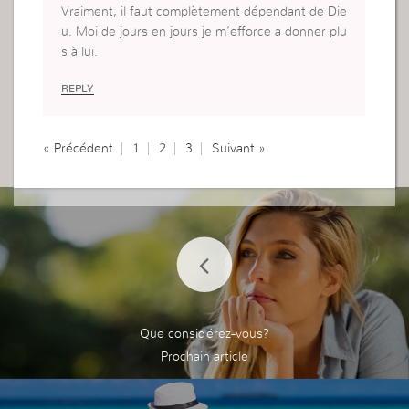
Vraiment, il faut complètement dépendant de Die
u. Moi de jours en jours je m’efforce a donner plu
s à lui.
REPLY
« Précédent
1
2
3
Suivant »
Que considérez-vous?