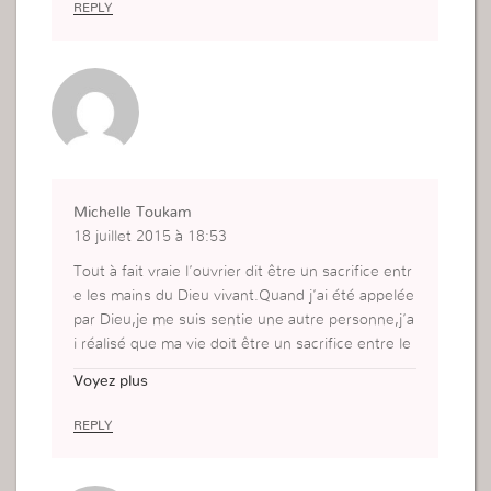
REPLY
Michelle Toukam
18 juillet 2015 à 18:53
Tout à fait vraie l’ouvrier dit être un sacrifice entr
e les mains du Dieu vivant.Quand j’ai été appelée
par Dieu,je me suis sentie une autre personne,j’a
i réalisé que ma vie doit être un sacrifice entre le
s mains de Dieu et pour son œuvre ,ma vie sans
Voyez plus
sacrifice n’a pas de sens ,si je dis que je suis de
Dieu et que je le sers ,je dois être un instrument
REPLY
entre ses mains.