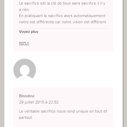
Le sacrifice est la clé de tous sans sacrifice il n’y
a rien.
En pratiquant le sacrifice alors automatiquement
notre est différente car notre vision est différent
e.
Voyez plus
Si je veux faire la différence alors je dois être dan
s le sacrifice dans tous les domaines de la vie.
REPLY
Blondine
29 juillet 2015 à 22:02
Le véritable sacrifice nous rend unique en tout et
partout.