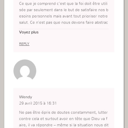
Ce que je comprend c’est que la foi doit être utili
sée par seulement dans le but de satisfaire nos b
esoins personnels mais avant tout prioriser notre
salut. Ce n’est pas que nous devons faire abstrac
tion des problèmes que nous avons mais nous d
Voyez plus
evons utiliser notre foi afin de saisir les promess
es de Dieu.
REPLY
Utiliser la foi pour résoudre notre problème et ne
prêter attention au salut c’est donner plus de val
eur au problème et cela montre une incertitude e
nvers les promesses de Dieu.
Wendy
29 avril 2015 à 16:31
Ne pas être épris de doutes constamment, lutter
contre cela et surtout avoir en tête que Dieu va f
aire, il va répondre – même si la situation nous dit