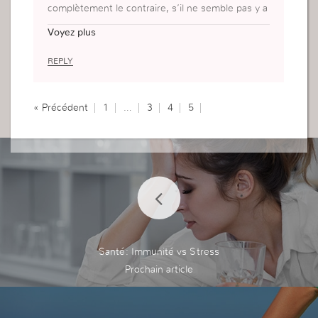
complètement le contraire, s’il ne semble pas y a
voir d’issues, il faut croire et avoir cette certitude
Voyez plus
qu’il répondra. Je parle en connaissance de caus
e, et je peux dire qu’il répond!!
REPLY
« Précédent
1
…
3
4
5
Santé: Immunité vs Stress