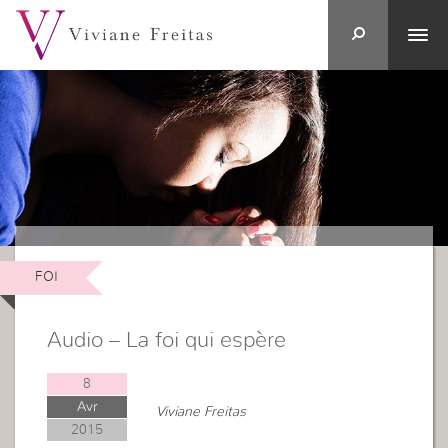
FOI
Audio – La foi qui espère
8
Avr
Viviane Freitas
2015