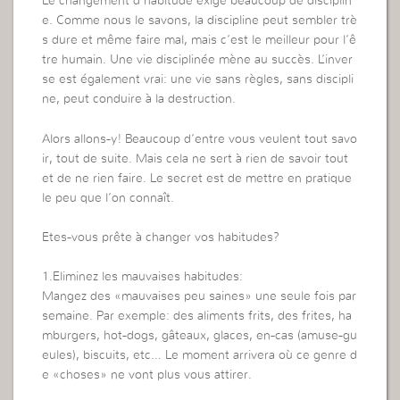
Le changement d’habitude exige beaucoup de disciplin
e. Comme nous le savons, la discipline peut sembler trè
s dure et même faire mal, mais c’est le meilleur pour l’ê
tre humain. Une vie disciplinée mène au succès. L’inver
se est également vrai: une vie sans règles, sans discipli
ne, peut conduire à la destruction.
Alors allons-y! Beaucoup d’entre vous veulent tout savo
ir, tout de suite. Mais cela ne sert à rien de savoir tout
et de ne rien faire. Le secret est de mettre en pratique
le peu que l’on connaît.
Etes-vous prête à changer vos habitudes?
1.Eliminez les mauvaises habitudes:
Mangez des «mauvaises peu saines» une seule fois par
semaine. Par exemple: des aliments frits, des frites, ha
mburgers, hot-dogs, gâteaux, glaces, en-cas (amuse-gu
eules), biscuits, etc… Le moment arrivera où ce genre d
e «choses» ne vont plus vous attirer.