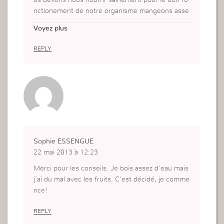
us devons nous nourrir sainement pour le bon fo
nctionement de notre organisme mangeons asse
z de fruits, buvons legumes sans oublier de boire
Voyez plus
pas facile mais ca vaut le coup.
Soyer béni
REPLY
Sophie ESSENGUE
22 mai 2013 à 12:23
Merci pour les conseils. Je bois assez d’eau mais
j’ai du mal avec les fruits. C’est décidé, je comme
nce!
REPLY