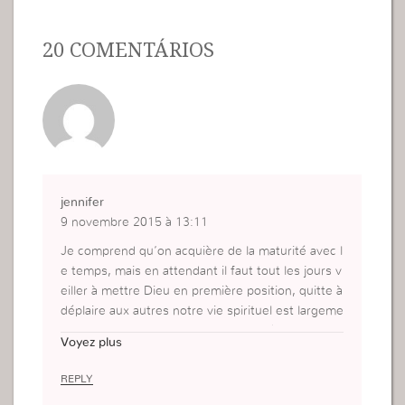
20 COMENTÁRIOS
jennifer
9 novembre 2015 à 13:11
Je comprend qu’on acquière de la maturité avec l
e temps, mais en attendant il faut tout les jours v
eiller à mettre Dieu en première position, quitte à
déplaire aux autres notre vie spirituel est largeme
nt plus importante que tout et plaire à Dieu doit f
Voyez plus
aire partie de nos plus grande motivation et ça to
us les jours.
REPLY