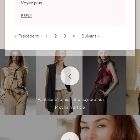
Voyez plus
Merci encore
REPLY
« Précédent
1
2
3
4
Suivant »
"Pantalone" d’hier et d’aujourd'hui