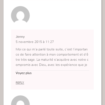
Jenny
5 novembre 2015 à 11:27
Moi ce qui m’a parlé toute suite, c’est l’importan
ce de faire attention à mon comportement et d’ê
tre très sage. La maturité s’acquière avec notre c
ompromis avec Dieu, avec les expérience que je
vie, les épreuves que je travers etc, ça doit avoir
Voyez plus
pour but de me faire grandir jour après jour. Don
c je doi investir constamment dans mma vie spirit
REPLY
uel