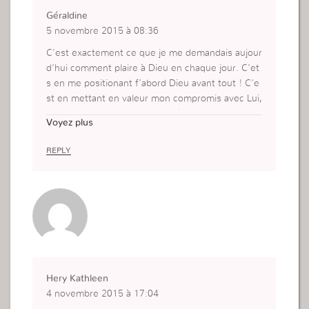
Géraldine
5 novembre 2015 à 08:36
C’est exactement ce que je me demandais aujour
d’hui comment plaire à Dieu en chaque jour. C’et
s en me positionant f’abord Dieu avant tout ! C’e
st en mettant en valeur mon compromis avec Lui,
sans mon orgueil et en Lui obéissant c’est comm
Voyez plus
e ca que je ferai la différence.
Merci pour ce rappel madame.
REPLY
Hery Kathleen
4 novembre 2015 à 17:04